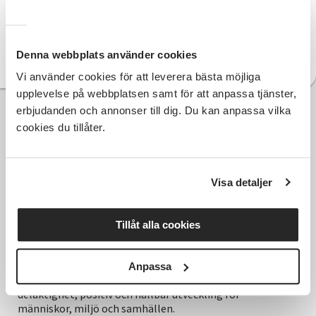
Clownlabbet - Show & Mingel
Denna webbplats använder cookies
Toverumsshowen med Ulf Carling
Vi använder cookies för att leverera bästa möjliga
upplevelse på webbplatsen samt för att anpassa tjänster,
erbjudanden och annonser till dig. Du kan anpassa vilka
cookies du tillåter.
Visa detaljer
Tillåt alla cookies
Hela Sveriges studieförbund - Vi är en central
Anpassa
samhällsaktör som bidrar till demokrati och
delaktighet, positiv och hållbar utveckling för
människor, miljö och samhällen.