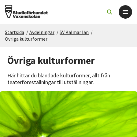
Startsida
/
Avdelningar
/
SV Kalmar län
/
Det här gör vi
Övriga kulturformer
För dig som
Övriga kulturformer
Sök kurser och evenemang
Här hittar du blandade kulturformer, allt från
teaterföreställningar till utställningar.
Om SV
Starta studiecirkel
Cirkelledare