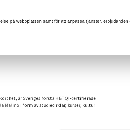
Sök
velse på webbplatsen samt för att anpassa tjänster, erbjudanden 
Om SV
Sta
MANG
korthet, är Sveriges första HBTQI-certifierade
la Malmö i form av studiecirklar, kurser, kultur