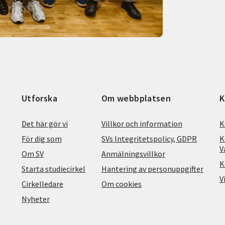
Utforska
Om webbplatsen
K
Det här gör vi
Villkor och information
K
För dig som
SVs Integritetspolicy, GDPR
K
V
Om SV
Anmälningsvillkor
K
Starta studiecirkel
Hantering av personuppgifter
V
Cirkelledare
Om cookies
Nyheter