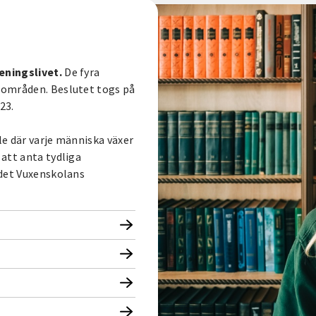
eningslivet.
De fyra
lområden. Beslutet togs på
23.
e där varje människa växer
att anta tydliga
ndet Vuxenskolans