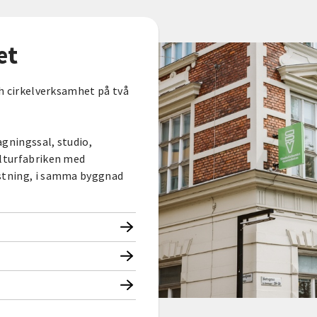
et
ch cirkelverksamhet på två
agningssal, studio,
ulturfabriken med
ustning, i samma byggnad