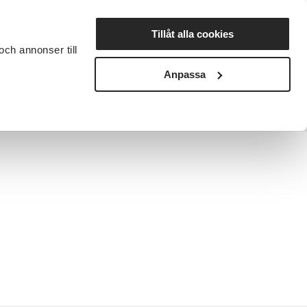
Lyssna
Tillåt alla cookies
och annonser till
rta studiecirkel
Cirkelledare
Nyheter
Avdelningar
Anpassa