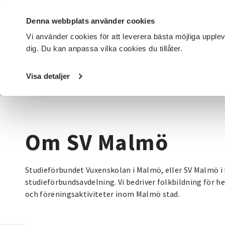
Denna webbplats använder cookies
Vi använder cookies för att leverera bästa möjliga upple
dig. Du kan anpassa vilka cookies du tillåter.
DET HÄR GÖR VI
FÖR DIG SOM
SÖK KURSER OCH EVENE
Visa detaljer
Startsida
/
Avdelningar
/
SV Malmö
/
Om SV Malmö
Om SV Malmö
Studieförbundet Vuxenskolan i Malmö, eller SV Malmö i 
studieförbundsavdelning. Vi bedriver folkbildning för he
och föreningsaktiviteter inom Malmö stad.