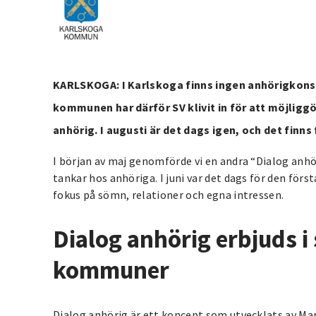
KARLSKOGA: I Karlskoga finns ingen anhörigkonsu
kommunen har därför SV klivit in för att möjligg
anhörig. I augusti är det dags igen, och det finns
I början av maj genomförde vi en andra “Dialog anhö
tankar hos anhöriga. I juni var det dags för den för
fokus på sömn, relationer och egna intressen.
Dialog anhörig erbjuds 
kommuner
Dialog anhörig är ett koncept som utvecklats av Ma