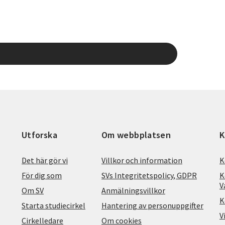
Utforska
Om webbplatsen
K
Det här gör vi
Villkor och information
K
För dig som
SVs Integritetspolicy, GDPR
K
V
Om SV
Anmälningsvillkor
K
Starta studiecirkel
Hantering av personuppgifter
V
Cirkelledare
Om cookies