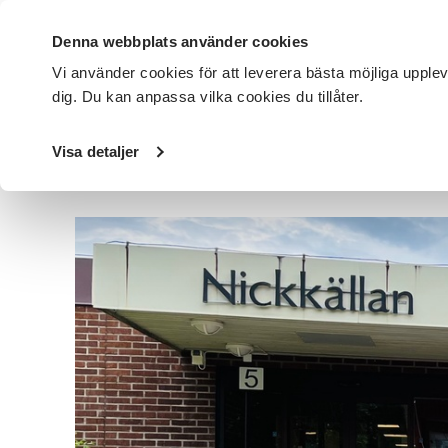
Denna webbplats använder cookies
Vi använder cookies för att leverera bästa möjliga upple
dig. Du kan anpassa vilka cookies du tillåter.
DET HÄR GÖR VI
FÖR DIG SOM
SÖK KURSER OCH EVENE
Visa detaljer
Startsida
/
Avdelningar
/
SV Örebro län
/
Nyheter
/
Dialo