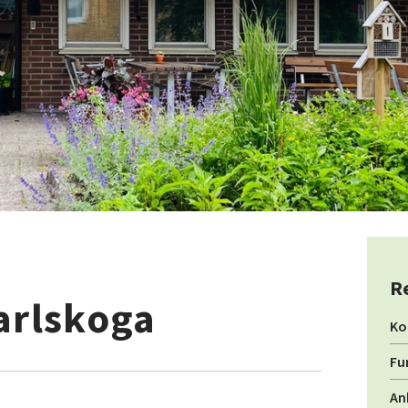
R
arlskoga
Ko
Fu
An