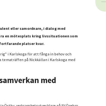
lent eller samordnare, i dialog med
öra en mötesplats kring livssituationen som
 fortfarande platser kvar.
rig” i Karlskoga för att fånga in behov och
sta tematräffen på Nickkällan i Karlskoga med
i samverkan med
ria Östby, verksamhetsutvecklare på SV Örebro