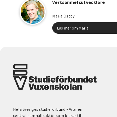
Verksamhetsutvecklare
Maria Östby
Läs mer om Maria
Hela Sveriges studieförbund - Vi är en
central samhällsaktör som bidrar till