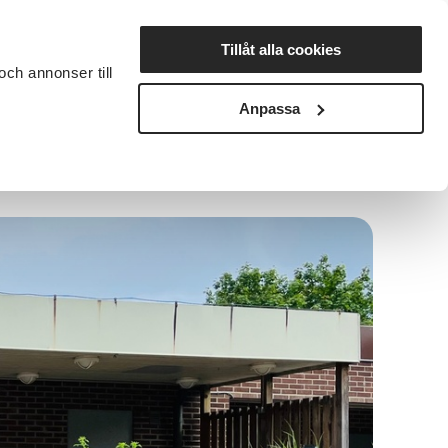
Lyssna
Tillåt alla cookies
och annonser till
rta studiecirkel
Cirkelledare
Nyheter
Avdelningar
Anpassa