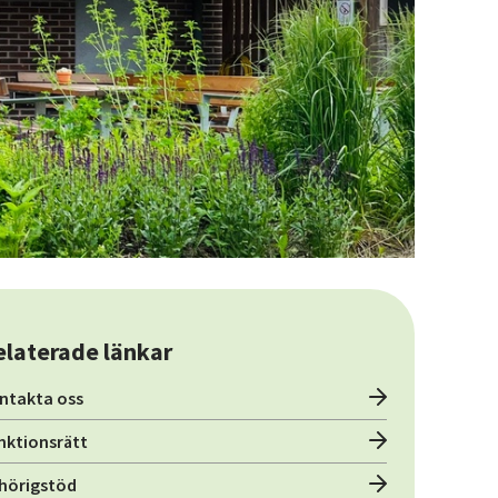
elaterade länkar
ntakta oss
nktionsrätt
hörigstöd