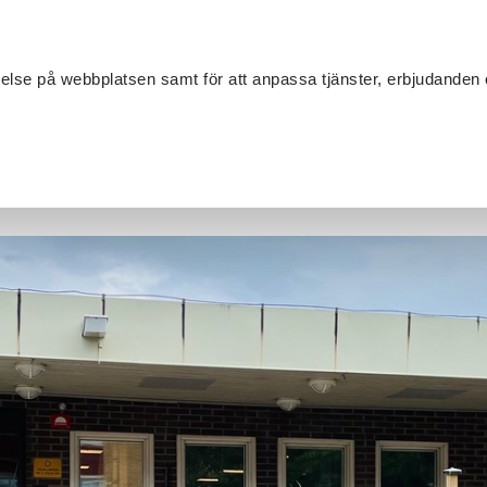
Sök
velse på webbplatsen samt för att anpassa tjänster, erbjudanden 
Om SV
Sta
MANG
g anhörig, Karlskoga