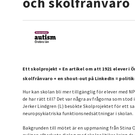
och skolfrånvaro
Ett skolprojekt + En artikel om att 1921 elever 
skolfrånvaro + en shout-out på LinkedIn = politi
Hur kan skolan bli mer tillgänglig för elever med NPF
de har rätt till? Det var några av frågorna som stod 
Jerker Lindgren (L) besökte Skolprojektet för ett s
neuropsykiatriska funktionsnedsättningar i skolan.
Bakgrunden till mötet är en uppmaning från Stina O
nyligen efterlyste dialog med skolpolitiker kring 