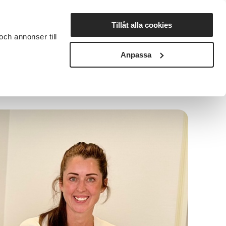
Lyssna
Tillåt alla cookies
och annonser till
rta studiecirkel
Cirkelledare
Nyheter
Avdelningar
Anpassa
aro