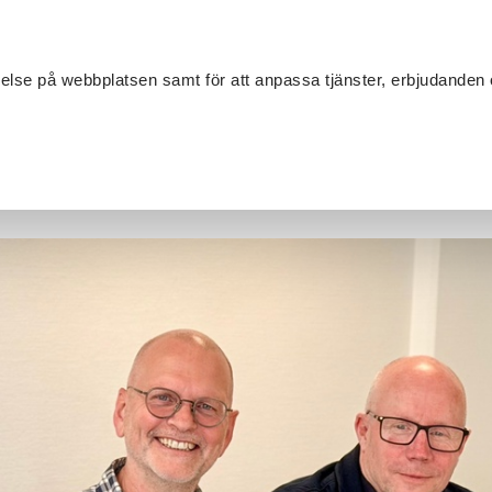
Sök
velse på webbplatsen samt för att anpassa tjänster, erbjudanden 
Om SV
Sta
MANG
olitiker besökte Skolprojektet för samtal om NPF och skolfrånv