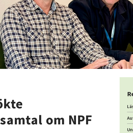
R
ökte
Lä
r samtal om NPF
Au
Un