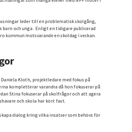
assningar leder till en problematisk skolgång,
 barn och unga . Enligt en tidigare publicerad
rebro kommun motsvarande en skoldag i veckan.
gor
n Daniela Kloth, projektledare med fokus på
lerna kompletterar varandra då hon fokuserar på
an Stina fokuserar på skolfrågor och att agera
havare och skola har kört fast.
 skapa dialog kring vilka insatser som behövs för