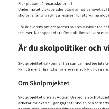
Fler platser på resursskolorna!
Under mötet diskuterades bland annat behovet av fler
skolorna får tillräckliga resurser för att kunna möt
– Vi är överens om att platserna i resursskolorna b
resurser. Nu hoppas vi att fler politiker vill vara med
Är du skolpolitiker och vi
Skolprojektet välkomnar fler samtal med beslutsfatt
kan bli mer tillgänglig för elever med NPF, hör gärna
Om Skolprojektet
Skolprojektet drivs av Autism Örebro län och Studi
arbetar för ökad tillgänglighet i skolan och förbät
genom stöd, kunskapsspridning och påverkansarbet