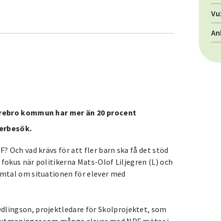
Vu
An
i Örebro kommun har mer än 20 procent
kerbesök.
? Och vad krävs för att fler barn ska få det stöd
i fokus när politikerna Mats-Olof Liljegren (L) och
amtal om situationen för elever med
dlingson, projektledare för Skolprojektet, som
de utmaningar som många elever med NPF möter i