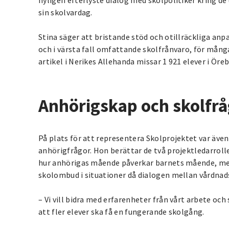
sin skolvardag.
Stina säger att bristande stöd och otillräckliga anp
och i värsta fall omfattande skolfrånvaro, för många
artikel i Nerikes Allehanda missar 1 921 elever i Ö
Anhörigskap och skolfrå
På plats för att representera Skolprojektet var äve
anhörigfrågor. Hon berättar de två projektledarrol
hur anhörigas mående påverkar barnets mående, med
skolombud i situationer då dialogen mellan vårdnads
– Vi vill bidra med erfarenheter från vårt arbete och
att fler elever ska få en fungerande skolgång.