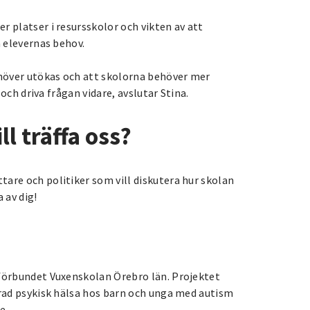
 platser i resursskolor och vikten av att
a elevernas behov.
ehöver utökas och att skolorna behöver mer
 och driva frågan vidare, avslutar Stina.
ll träffa oss?
are och politiker som vill diskutera hur skolan
 av dig!
eförbundet Vuxenskolan Örebro län. Projektet
trad psykisk hälsa hos barn och unga med autism
e.