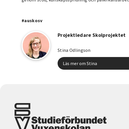
#auskosv
Projektledare Skolprojektet
Stina Odlingson
Läs mer om Stina