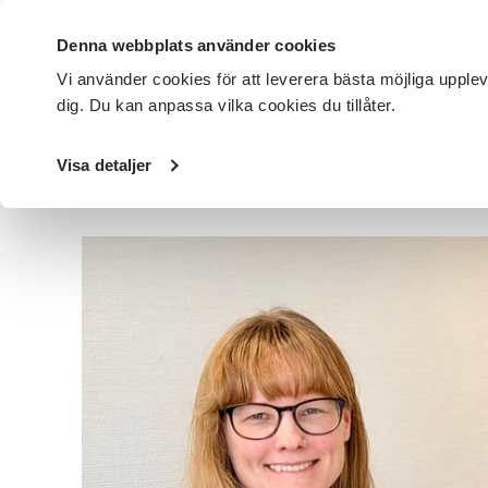
Denna webbplats använder cookies
Vi använder cookies för att leverera bästa möjliga upple
dig. Du kan anpassa vilka cookies du tillåter.
DET HÄR GÖR VI
FÖR DIG SOM
SÖK KURSER OCH EVENE
Visa detaljer
Startsida
/
Avdelningar
/
SV Örebro län
/
Nyheter
/
Skolp