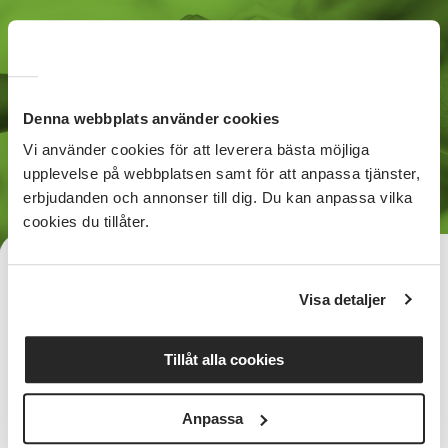
Denna webbplats använder cookies
Vi använder cookies för att leverera bästa möjliga
upplevelse på webbplatsen samt för att anpassa tjänster,
erbjudanden och annonser till dig. Du kan anpassa vilka
cookies du tillåter.
2023 – vårt arbete får ny
Visa detaljer
riktning
Under 2023 avslutade vi en av våra
Tillåt alla cookies
kärnverksamheter inom integration, våra kurser
i svenska och samhällskunskap, till följd av
regeringens beslut att avveckla det riktade
Anpassa
stödet. Men, under året har vi även arbetat med