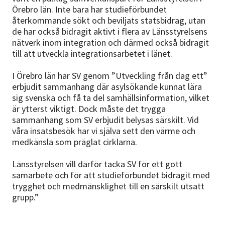
Örebro län. Inte bara har studieförbundet
återkommande sökt och beviljats statsbidrag, utan
de har också bidragit aktivt i flera av Länsstyrelsens
nätverk inom integration och därmed också bidragit
till att utveckla integrationsarbetet i länet.
I Örebro län har SV genom ”Utveckling från dag ett”
erbjudit sammanhang där asylsökande kunnat lära
sig svenska och få ta del samhällsinformation, vilket
är ytterst viktigt. Dock måste det trygga
sammanhang som SV erbjudit belysas särskilt. Vid
våra insatsbesök har vi själva sett den värme och
medkänsla som präglat cirklarna.
Länsstyrelsen vill därför tacka SV för ett gott
samarbete och för att studieförbundet bidragit med
trygghet och medmänsklighet till en särskilt utsatt
grupp.”