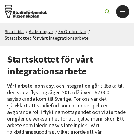
Startsida
/
Avdelningar
/
SV Örebro län
/
Det här gör vi
Startskottet för vårt integrationsarbete
För dig som
Startskottet för vårt
integrationsarbete
Sök kurser och evenemang
Vårt arbete inom asyl och integration går tillbaka till
Om SV
den stora flyktingvågen 2015 då över 162 000
asylsökande kom till Sverige. För oss var det
självklart att studieförbunden kunde spela en
Starta studiecirkel
avgörande roll i flyktingmottagandet och vi startade
omgående verksamhet för att hjälpa människor. Ett
Cirkelledare
arbete som inledningsvis inte ingick i vårt
folkbildningsuppdrag, vilket gjorde att vår