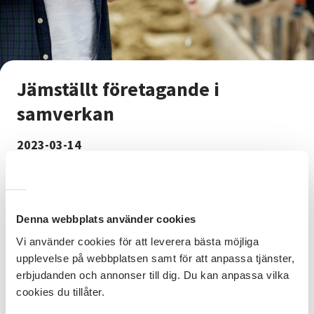
Jämställt företagande i
samverkan
2023-03-14
Fördjupa din kunskap om ledarskap, ekonomi och att
driva företag!
Denna webbplats använder cookies
I samverkan med LRF och med stöd av Europeiska
Vi använder cookies för att leverera bästa möjliga
jordbruksfonden för landsbygdsutveckling
upplevelse på webbplatsen samt för att anpassa tjänster,
arrangerar Studieförbundet Vuxenskolan en serie
erbjudanden och annonser till dig. Du kan anpassa vilka
kurser riktade till lantbrukare och skogsbrukare.
cookies du tillåter.
Kurserna går under samlingsnamnet Jämställt