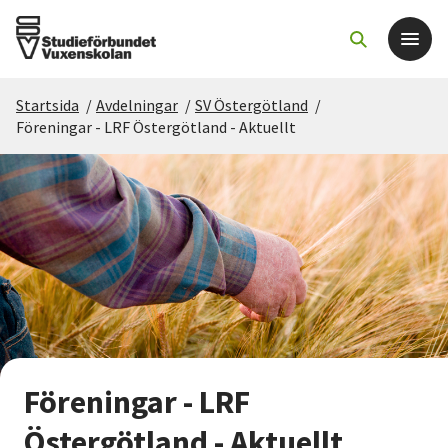
Startsida
/
Avdelningar
/
SV Östergötland
/
Det här gör vi
Föreningar - LRF Östergötland - Aktuellt
För dig som
Sök kurser och evenemang
Om SV
Starta studiecirkel
Föreningar - LRF
Cirkelledare
Östergötland - Aktuellt