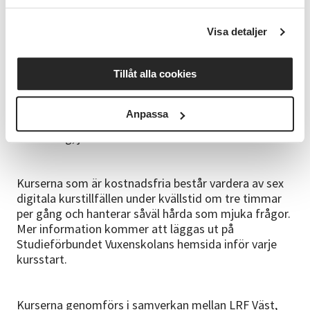
företagande i samverkan, eftersom jämställdhet är
en grön tråd i alla kurser och en viktig förutsättning
för starka konkurrenskraftiga gröna näringar.
Visa detaljer
Tillåt alla cookies
Följande kursprogram arrangeras:
Få stöd i ditt ägarskifte – redan startat
Ledarskap, maktpositioner och ägande - oktober
Anpassa
Arbetsfördelning och drift – 2024
Försäkring, juridik och ekonomi - 2024
Kurserna som är kostnadsfria består vardera av sex
digitala kurstillfällen under kvällstid om tre timmar
per gång och hanterar såväl hårda som mjuka frågor.
Mer information kommer att läggas ut på
Studieförbundet Vuxenskolans hemsida inför varje
kursstart.
Kurserna genomförs i samverkan mellan LRF Väst,