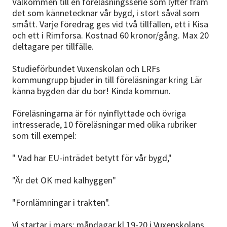
Välkommen till en föreläsningsserie som lyfter fram
det som kännetecknar vår bygd, i stort såväl som
smått. Varje föredrag ges vid två tillfällen, ett i Kisa
och ett i Rimforsa. Kostnad 60 kronor/gång. Max 20
deltagare per tillfälle.
Studieförbundet Vuxenskolan och LRFs
kommungrupp bjuder in till föreläsningar kring Lär
känna bygden där du bor! Kinda kommun.
Föreläsningarna är för nyinflyttade och övriga
intresserade, 10 föreläsningar med olika rubriker
som till exempel:
" Vad har EU-inträdet betytt för vår bygd,"
"Är det OK med kalhyggen"
"Fornlämningar i trakten".
Vi startar i mars: måndagar kl 19-20 i Vuxenskolans