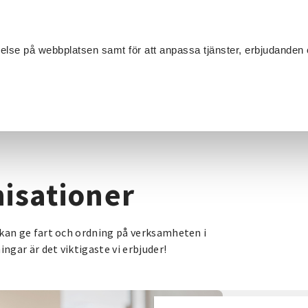
Sök
velse på webbplatsen samt för att anpassa tjänster, erbjudanden 
Om SV
Sta
MANG
rganisationer
isationer
an ge fart och ordning på verksamheten i
gar är det viktigaste vi erbjuder!