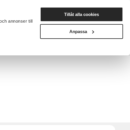
Lyssna
Tillåt alla cookies
och annonser till
rta studiecirkel
Cirkelledare
Nyheter
Avdelningar
Anpassa