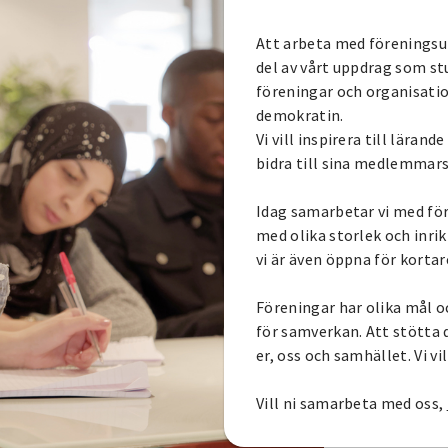
Att arbeta med föreningsu
del av vårt uppdrag som stu
föreningar och organisat
demokratin.
Vi vill inspirera till lärand
bidra till sina medlemmars
Idag samarbetar vi med för
med olika storlek och inr
vi är även öppna för korta
Föreningar har olika mål oc
för samverkan. Att stötta d
er, oss och samhället. Vi vi
Vill ni samarbeta med oss,