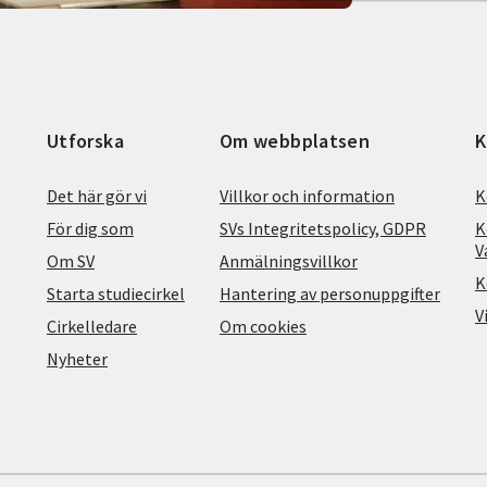
Utforska
Om webbplatsen
K
Det här gör vi
Villkor och information
K
För dig som
SVs Integritetspolicy, GDPR
K
V
Om SV
Anmälningsvillkor
K
Starta studiecirkel
Hantering av personuppgifter
V
Cirkelledare
Om cookies
Nyheter