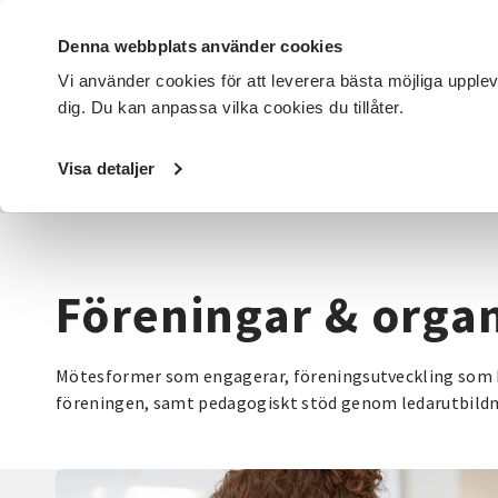
Denna webbplats använder cookies
Vi använder cookies för att leverera bästa möjliga upple
dig. Du kan anpassa vilka cookies du tillåter.
DET HÄR GÖR VI
FÖR DIG SOM
SÖK KURSER OCH EVENE
Visa detaljer
Startsida
/
Avdelningar
/
SV Stockholm
/
Föreningar & o
Föreningar & organ
Mötesformer som engagerar, föreningsutveckling som k
föreningen, samt pedagogiskt stöd genom ledarutbildnin