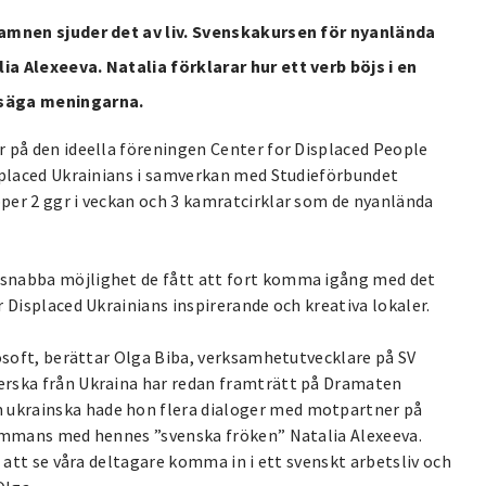
hamnen sjuder det av liv. Svenskakursen för nyanlända
a Alexeeva. Natalia förklarar hur ett verb böjs i en
 säga meningarna.
 på den ideella föreningen Center for Displaced People
isplaced Ukrainians i samverkan med Studieförbundet
per 2 ggr i veckan och 3 kamratcirklar som de nyanlända
snabba möjlighet de fått att fort komma igång med det
 Displaced Ukrainians inspirerande och kreativa lokaler.
rosoft, berättar Olga Biba, verksamhetutvecklare på SV
erska från Ukraina har redan framträtt på Dramaten
ukrainska hade hon flera dialoger med motpartner på
lsammans med hennes ”svenska fröken” Natalia Alexeeva.
a att se våra deltagare komma in i ett svenskt arbetsliv och