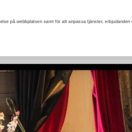
Sök
velse på webbplatsen samt för att anpassa tjänster, erbjudanden 
Om SV
Sta
MANG
ända ukrainare lär sig svenska i en kreativ miljö.