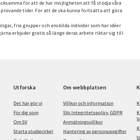
acksamma för att de har möjligheten att få stödja våra
 prövande tider. För att de ska kunna fortsätta att göra
gar, fria grupper och enskilda individer som har idéer
rna erbjuder gratis så länge deras arbete riktar sig till
Utforska
Om webbplatsen
K
Det här gör vi
Villkor och information
K
För dig som
SVs Integritetspolicy, GDPR
K
V
Om SV
Anmälningsvillkor
K
Starta studiecirkel
Hantering av personuppgifter
V