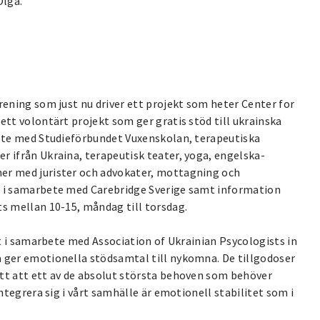
Olga.
rening som just nu driver ett projekt som heter Center for
ett volontärt projekt som ger gratis stöd till ukrainska
bete med Studieförbundet Vuxenskolan, terapeutiska
r ifrån Ukraina, terapeutisk teater, yoga, engelska-
ner med jurister och advokater, mottagning och
r i samarbete med Carebridge Sverige samt information
ts mellan 10-15, måndag till torsdag.
ekt i samarbete med Association of Ukrainian Psycologists in
a ger emotionella stödsamtal till nykomna. De tillgodoser
ett att ett av de absolut största behoven som behöver
integrera sig i vårt samhälle är emotionell stabilitet som i