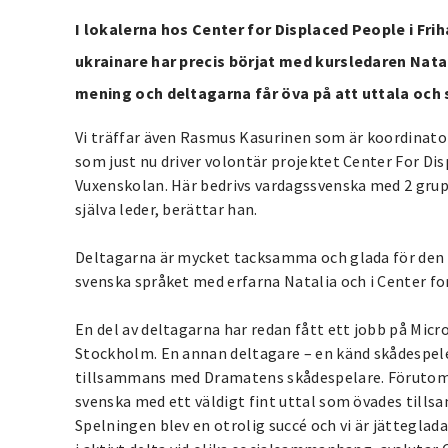
I lokalerna hos Center for Displaced People i Fri
ukrainare har precis börjat med kursledaren Natali
mening och deltagarna får öva på att uttala och
Vi träffar även Rasmus Kasurinen som är koordinator
som just nu driver volontär projektet Center For D
Vuxenskolan. Här bedrivs vardagssvenska med 2 grup
själva leder, berättar han.
Deltagarna är mycket tacksamma och glada för den 
svenska språket med erfarna Natalia och i Center for
En del av deltagarna har redan fått ett jobb på Mic
Stockholm. En annan deltagare – en känd skådespel
tillsammans med Dramatens skådespelare. Förutom 
svenska med ett väldigt fint uttal som övades til
Spelningen blev en otrolig succé och vi är jätteglad