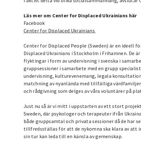
i aktivt delta vid olika socialsammanhang, avslutar 
Läs mer om Center for Displaced Ukrainians här
Facebook
Center for Displaced Ukrainians
Center for Displaced People (Sweden) är en ideell fö
Displaced Ukrainians i Stockholm i Frihamnen. De är 
flyktingar i form av undervisning i svenska i samar
gruppsessioner i samarbete med en grupp specialiste
undervisning, kulturevenemang, legala konsultatio
matchning av nyanlända med tillfälliga värdfamilje
och rådgivning som delges av våra voluntärer på pla
Just nu så är vi mitt i uppstarten av ett stort proj
Sweden, där psykologer och terapeuter ifrån Ukrain
både gruppsamtal och privata sessioner då de har s
tillfredsställas för att de nykomna ska klara av att 
sin tur kan leda till en känsla av gemenskap.