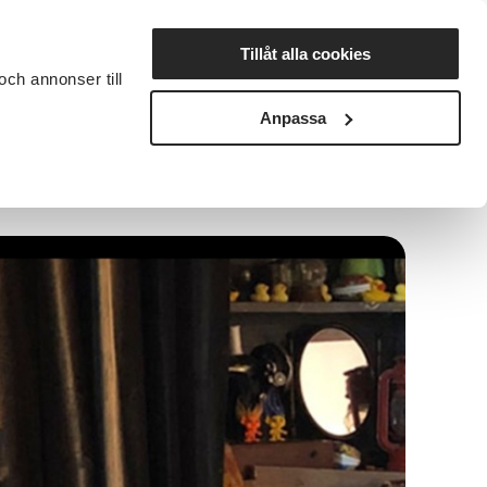
Lyssna
Tillåt alla cookies
och annonser till
rta studiecirkel
Cirkelledare
Nyheter
Avdelningar
Anpassa