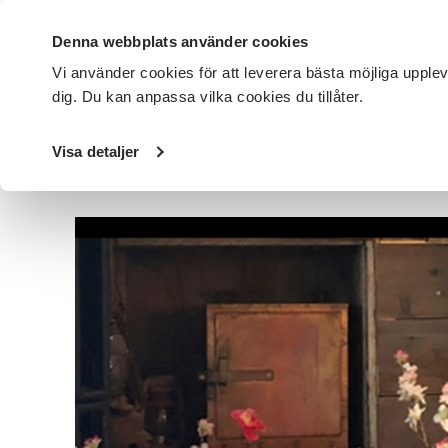
Denna webbplats använder cookies
Vi använder cookies för att leverera bästa möjliga upple
dig. Du kan anpassa vilka cookies du tillåter.
DET HÄR GÖR VI
FÖR DIG SOM
SÖK KURSER OCH EVENE
Visa detaljer
Startsida
/
Avdelningar
/
SV Stockholm
/
Nyheter
/
Nyanl