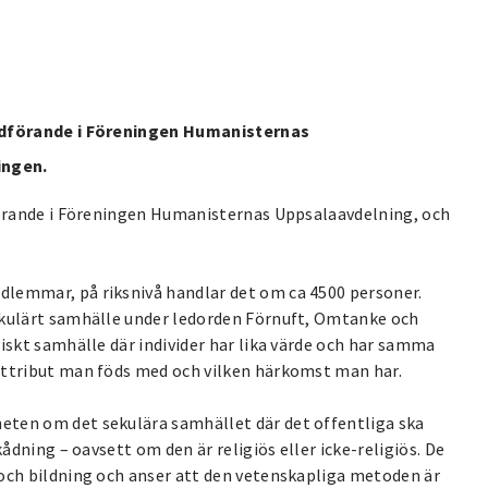
ordförande i Föreningen Humanisternas
ingen.
dförande i Föreningen Humanisternas Uppsalaavdelning, och
lemmar, på riksnivå handlar det om ca 4500 personer.
ekulärt samhälle under ledorden Förnuft, Omtanke och
iskt samhälle där individer har lika värde och har samma
attribut man föds med och vilken härkomst man har.
eten om det sekulära samhället där det offentliga ska
kådning – oavsett om den är religiös eller icke-religiös. De
 och bildning och anser att den vetenskapliga metoden är