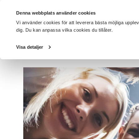
Denna webbplats använder cookies
Vi använder cookies för att leverera bästa möjliga upple
dig. Du kan anpassa vilka cookies du tillåter.
DET HÄR GÖR VI
FÖR DIG SOM
SÖK KURSER OCH EVENE
Visa detaljer
Startsida
/
Avdelningar
/
SV Uppsala län
/
Nyheter
/
Hum