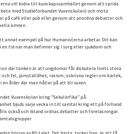
rna vill bidra till kunskapssamhället genom att sprida
amarbete med Studieförbundet Vuxenskolan) och möta
ar på café eller pub eller genom att anordna debatter och
tuella ämnen.
t annat exempel på hur Humanisterna arbetar. Dit kan
 en tid när man befinner sig i sorg eller sjukdom och
n där tanken är att ungdomar får diskutera livets stora
 och fel, jämställdhet, rasism, oskrivna regler om kärlek,
i en ålder där man håller på att bli vuxen.
det Vuxenskolan kring ”Sekulärfika” på
het bjuds varje vecka in till samtal kring ett på förhand
hålls också och ibland ordnas debatter och föreläsningar.
samtalsgrupper.
dan början av 80-talet. Det bästa, tycker han, är att få