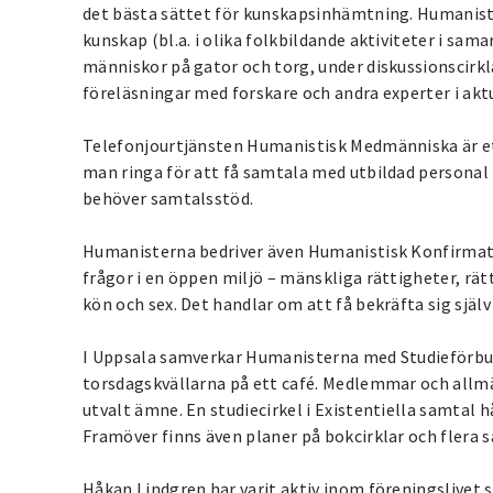
det bästa sättet för kunskapsinhämtning. Humaniste
kunskap (bl.a. i olika folkbildande aktiviteter i s
människor på gator och torg, under diskussionscirkl
föreläsningar med forskare och andra experter i ak
Telefonjourtjänsten Humanistisk Medmänniska är et
man ringa för att få samtala med utbildad personal i
behöver samtalsstöd.
Humanisterna bedriver även Humanistisk Konfirmatio
frågor i en öppen miljö – mänskliga rättigheter, rätt
kön och sex. Det handlar om att få bekräfta sig själv 
I Uppsala samverkar Humanisterna med Studieförbun
torsdagskvällarna på ett café. Medlemmar och allmän
utvalt ämne. En studiecirkel i Existentiella samtal 
Framöver finns även planer på bokcirklar och flera 
Håkan Lindgren har varit aktiv inom föreningslivet se