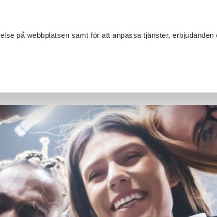
Sök
velse på webbplatsen samt för att anpassa tjänster, erbjudanden 
Om SV
Sta
MANG
anisterna i Uppsala