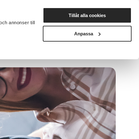
Lyssna
Tillåt alla cookies
och annonser till
rta studiecirkel
Cirkelledare
Nyheter
Avdelningar
Anpassa