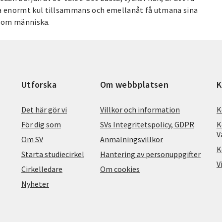
a enormt kul tillsammans och emellanåt få utmana sina
 som människa.
Utforska
Om webbplatsen
K
Det här gör vi
Villkor och information
K
För dig som
SVs Integritetspolicy, GDPR
K
V
Om SV
Anmälningsvillkor
K
Starta studiecirkel
Hantering av personuppgifter
V
Cirkelledare
Om cookies
Nyheter