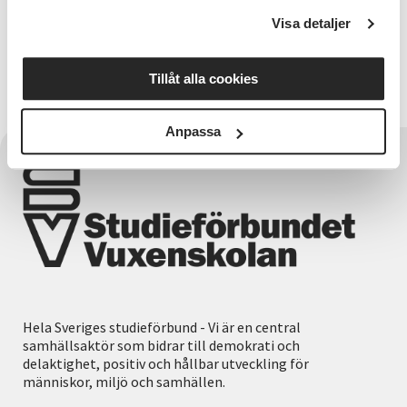
studiecirkel eller delta i ett samtalstillfälle? Har ni en
Visa detaljer
verksamhet där våra insatser skulle passa in?
Studeimaterial som kan användas i till exempel
anhörigcirklar.
Tillåt alla cookies
Anpassa
Hela Sveriges studieförbund - Vi är en central
samhällsaktör som bidrar till demokrati och
delaktighet, positiv och hållbar utveckling för
människor, miljö och samhällen.