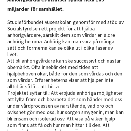
Nyheter
miljarder för samhället.
Avdelningar
Studieförbundet Vuxenskolan genomför med stöd av
Socialstyrelsen ett projekt för att hjälpa
anhörigvårdare, särskilt dem som vårdar en äldre
anhörig hemma. Anhörig kan man vara på många
Lyssna
sätt och formerna kan se olika ut i olika faser av
livet.
Att bli anhörigvårdare kan ske successivt och nästan
obemärkt. Ofta innebär det med tiden att
hjälpbehoven ökar, både för den som vårdas och den
som vårdar. Erfarenheterna visar att hjälpen inte
alltid är så lätt att hitta.
Projektet syftar till: Att erbjuda anhöriga möjligheter
att lyfta fram och bearbeta det som händer med oss
under vårdprocessen av närstående, vad oro och
ovisshet gör med oss, hur sorgen smyger in, man kan
bli ensam och isolerad osv. Att visa på vilken hjälp
som finns att få och hur man hittar till den. Att