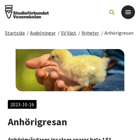
Startsida
/
Avdelningar
/
SV Väst
/
Nyheter
/
Anhörigresan
Det här gör vi
För dig som
Sök kurser och evenemang
Om SV
2023-10-16
Starta studiecirkel
Anhörigresan
Cirkelledare
Anhörigvårdares insatser sparar hela 183