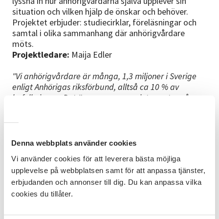
lyssna in hur anhörigvårdarna själva upplever sin
situation och vilken hjälp de önskar och behöver.
Projektet erbjuder: studiecirklar, föreläsningar och
samtal i olika sammanhang där anhörigvårdare
möts.
Projektledare:
Maija Edler
"Vi anhörigvårdare är många, 1,3 miljoner i Sverige
enligt Anhörigas riksförbund, alltså ca 10 % av
befolkningen. Det är en grupp som inte pratas så
mycket om. Man har också räknat ut att våra insatser
sparar hela 183 miljarder för samhället. Och allt går
ju inte att räkna i pengar förstås. En anhörigvårdare
delar liv med den man vårdar, går tillsammans en bit
Denna webbplats använder cookies
på en speciell resa som man sedan bär med sig
Vi använder cookies för att leverera bästa möjliga
vidare i form av erfarenheter, minnen, frågor,
upplevelse på webbplatsen samt för att anpassa tjänster,
funderingar, lärdomar, tankar till förbättringar och så
erbjudanden och annonser till dig. Du kan anpassa vilka
vidare. Vi behöver bli upptäckta, för samhället, för
vården, för varandra och för oss själva" Maija Edler
cookies du tillåter.
Vill du ha kontakt med oss, vara med på en