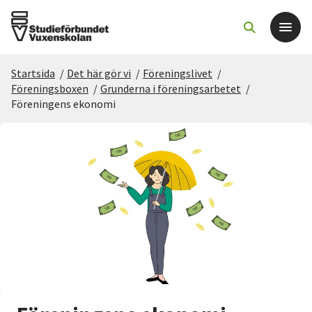
Startsida
/
Det här gör vi
/
Föreningslivet
/
Det här gör vi
Föreningsboxen
/
Grunderna i föreningsarbetet
/
Föreningens ekonomi
För dig som
Sök kurser och evenemang
Om SV
Starta studiecirkel
Cirkelledare