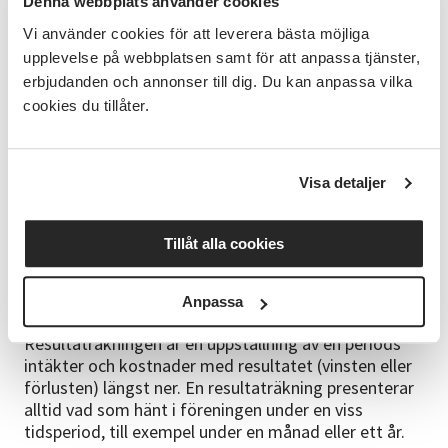
Denna webbplats använder cookies
När månaden är slut och bokföringen är gjord kan
föreningen ta ut en sammanställning över alla
Vi använder cookies för att leverera bästa möjliga
ekonomiska händelser, en så kallad balans- och
upplevelse på webbplatsen samt för att anpassa tjänster,
resultatrapport.
erbjudanden och annonser till dig. Du kan anpassa vilka
cookies du tillåter.
Balansräkningen innehåller alla föreningens tillgångar
och skulder och visar balansen mellan dem vid en viss
given tidpunkt. Här syns också föreningens eget
Visa detaljer
kapital, som är skillnaden mellan föreningens
tillgångar och skulder.
Tillåt alla cookies
Summan av tillgångarna och summan av eget kapital
och skulder måste vara lika stora i varje
balansräkning.
Anpassa
Resultaträkningen är en uppställning av en periods
intäkter och kostnader med resultatet (vinsten eller
förlusten) längst ner. En resultaträkning presenterar
alltid vad som hänt i föreningen under en viss
tidsperiod, till exempel under en månad eller ett år.