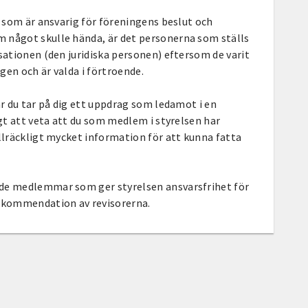
n som är ansvarig för föreningens beslut och
 något skulle hända, är det personerna som ställs
isationen (den juridiska personen) eftersom de varit
gen och är valda i förtroende.
är du tar på dig ett uppdrag som ledamot i en
igt att veta att du som medlem i styrelsen har
illräckligt mycket information för att kunna fatta
de medlemmar som ger styrelsen ansvarsfrihet för
rekommendation av revisorerna.