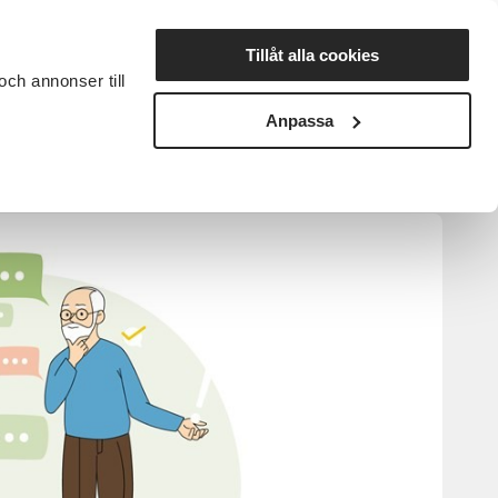
Lyssna
Tillåt alla cookies
och annonser till
rta studiecirkel
Cirkelledare
Nyheter
Avdelningar
Anpassa
var