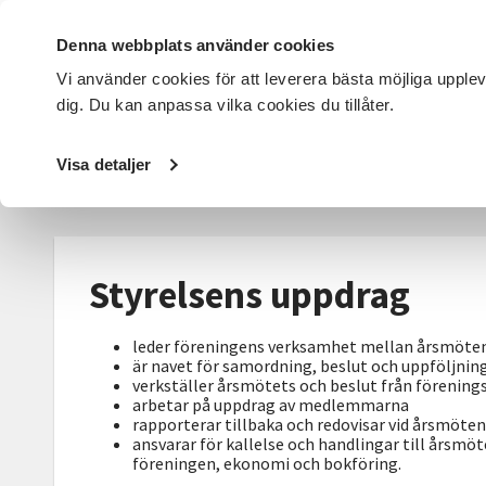
Denna webbplats använder cookies
Vi använder cookies för att leverera bästa möjliga upple
dig. Du kan anpassa vilka cookies du tillåter.
DET HÄR GÖR VI
FÖR DIG SOM
SÖK KURSER OCH EVENE
Visa detaljer
Startsida
/
Det här gör vi
/
Föreningslivet
/
Föreningsbo
Styrelsens uppdrag
leder föreningens verksamhet mellan årsmöte
är navet för samordning, beslut och uppföljnin
verkställer årsmötets och beslut från förenin
arbetar på uppdrag av medlemmarna
rapporterar tillbaka och redovisar vid årsmöte
ansvarar för kallelse och handlingar till årsmöt
föreningen, ekonomi och bokföring.