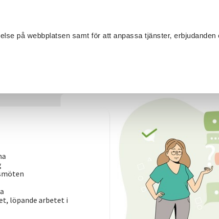
Sök
velse på webbplatsen samt för att anpassa tjänster, erbjudanden 
Om SV
Sta
MANG
xen
/
Grunderna i föreningsarbetet
/
Styrelsens uppdrag och ans
na
g
gsmöten
na
et, löpande arbetet i