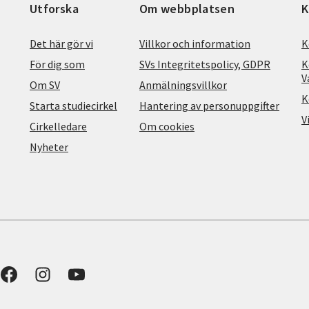
Utforska
Om webbplatsen
K
Det här gör vi
Villkor och information
K
För dig som
SVs Integritetspolicy, GDPR
K
V
Om SV
Anmälningsvillkor
K
Starta studiecirkel
Hantering av personuppgifter
V
Cirkelledare
Om cookies
Nyheter