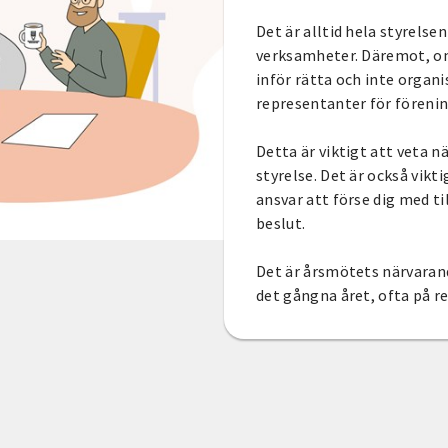
Det är alltid hela styrelse
verksamheter. Däremot, om
inför rätta och inte organ
representanter för förenin
Detta är viktigt att veta n
styrelse. Det är också vikt
ansvar att förse dig med t
beslut.
Det är årsmötets närvaran
det gångna året, ofta på 