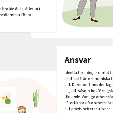
bra idé är i stället att
 medlemmar för att
Ansvar
Ideella föreningar omfattas
skillnad från ekonomiska f
till. Däremot finns det la
sig till, såsom bokförings
liknande. Vanliga arbetss
efterliknar ofta arbetssät
till praxis och traditioner.