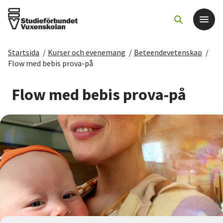
Startsida
/
Kurser och evenemang
/
Beteendevetenskap
/
Det här gör vi
Flow med bebis prova-på
För dig som
Flow med bebis prova-på
Sök kurser och evenemang
Om SV
Starta studiecirkel
Cirkelledare