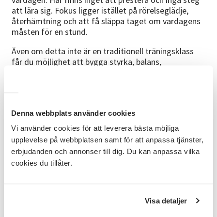
att lära sig. Fokus ligger istället på rörelseglädje,
återhämtning och att få släppa taget om vardagens
måsten för en stund.
Även om detta inte är en traditionell träningsklass
får du möjlighet att bygga styrka, balans,
kroppskännedom och stabilitet genom lekfull och
funktionell rörelse anpassad för livet som
småbarnsförälder. Allt sker i ett mjukt och tillåtande
tempo där både du och din bebis får vara precis som
Denna webbplats använder cookies
ni är.
Vi använder cookies för att leverera bästa möjliga
Flow med Bebis handlar lika mycket om gemenskap
upplevelse på webbplatsen samt för att anpassa tjänster,
som rörelse. Här får du träffa andra föräldralediga,
erbjudanden och annonser till dig. Du kan anpassa vilka
dela erfarenheter och skapa nya kontakter samtidigt
cookies du tillåter.
som du ger dig själv en stund av återhämtning, musik
och rörelse.
För vem?
Visa detaljer
Kursen riktar sig till föräldralediga med bebis mellan