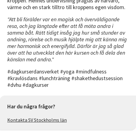
kroppen. Hennes undervisning präglas av närvaro,
värme och en stark tilltro till kroppens egen visdom.
"Att bli förälder var en magisk och överväldigande
resa, och jag längtade efter att få möta andra i
samma båt. Rätt tidigt insåg jag hur små stunder av
andning, rörelse och musik hjälpte mig att känna mig
mer harmonisk och energifylld. Därför är jag så glad
över att ha utvecklat den här kursen och få dela den
känslan med andra."
#dagkurserdansverket #yoga #mindfulness
#kravlösdans #lunchträning #shakethedustsession
#dvhu #dagkurser
Har du några frågor?
Kontakta SV Stockholms län