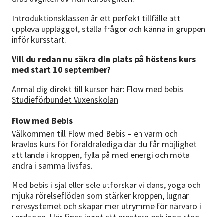
Introduktionsklassen är ett perfekt tillfälle att
uppleva upplägget, ställa frågor och känna in gruppen
inför kursstart.
Vill du redan nu säkra din plats på höstens kurs
med start 10 september?
Anmäl dig direkt till kursen här:
Flow med bebis
Studieförbundet Vuxenskolan
Flow med Bebis
Välkommen till Flow med Bebis – en varm och
kravlös kurs för föräldralediga där du får möjlighet
att landa i kroppen, fylla på med energi och möta
andra i samma livsfas.
Med bebis i sjal eller sele utforskar vi dans, yoga och
mjuka rörelseflöden som stärker kroppen, lugnar
nervsystemet och skapar mer utrymme för närvaro i
vardagen. Här finns inget att prestera och inga steg