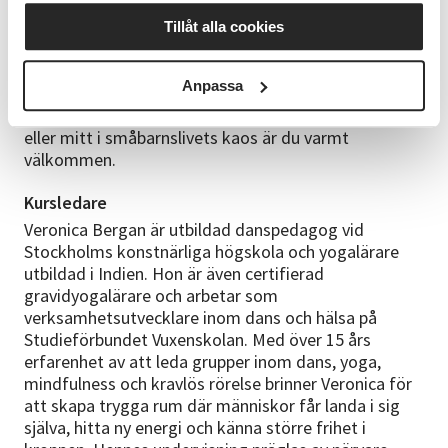
0–12 månader. Bebis kan vara i sjal eller sele, men det
Tillåt alla cookies
går också bra att hålla bebis eller låta hen ligga på en
filt en stund när det passar.
Anpassa
Du behöver ingen tidigare erfarenhet av dans eller
yoga. Oavsett om du känner dig stark, trött, pigg
eller mitt i småbarnslivets kaos är du varmt
välkommen.
Kursledare
Veronica Bergan är utbildad danspedagog vid
Stockholms konstnärliga högskola och yogalärare
utbildad i Indien. Hon är även certifierad
gravidyogalärare och arbetar som
verksamhetsutvecklare inom dans och hälsa på
Studieförbundet Vuxenskolan. Med över 15 års
erfarenhet av att leda grupper inom dans, yoga,
mindfulness och kravlös rörelse brinner Veronica för
att skapa trygga rum där människor får landa i sig
själva, hitta ny energi och känna större frihet i