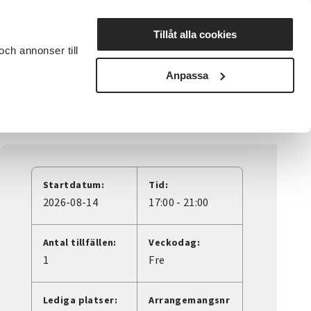
Lyssna
Tillåt alla cookies
och annonser till
rta studiecirkel
Cirkelledare
Nyheter
Avdelningar
Anpassa
Startdatum:
Tid:
2026-08-14
17:00 - 21:00
Antal tillfällen:
Veckodag:
1
Fre
Lediga platser:
Arrangemangsnr