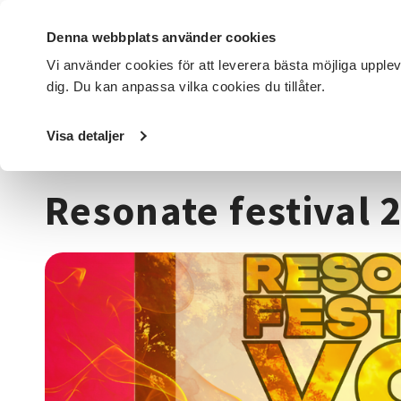
Denna webbplats använder cookies
Vi använder cookies för att leverera bästa möjliga upple
dig. Du kan anpassa vilka cookies du tillåter.
DET HÄR GÖR VI
FÖR DIG SOM
SÖK KURSER OCH EVENE
Visa detaljer
Startsida
/
Kurser och evenemang
/
Beteendevetenskap
Resonate festival 