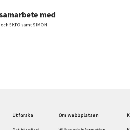
 samarbete med
on och SKFÖ samt SIMON
Utforska
Om webbplatsen
K
Det här gör vi
Villkor och information
K