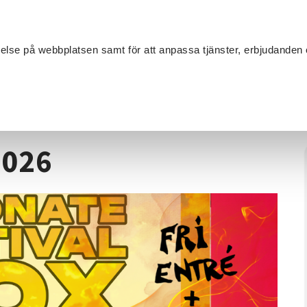
Sök
velse på webbplatsen samt för att anpassa tjänster, erbjudanden 
Om SV
Sta
MANG
/
Resonate festival 2026
2026