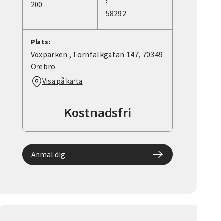
:
200
58292
Plats:
Voxparken , Tornfalkgatan 147, 70349
Örebro
Visa på karta
Kostnadsfri
Anmäl dig