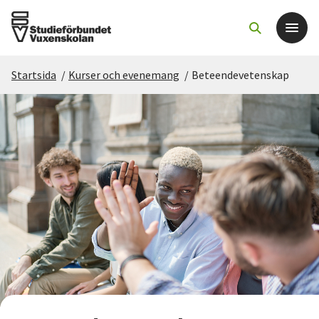
Startsida
/
Kurser och evenemang
/
Beteendevetenskap
Det här gör vi
För dig som
Sök kurser och evenemang
Om SV
Starta studiecirkel
Cirkelledare