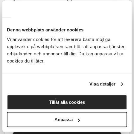
Tid ej fastställt
1 Tillfällen
Läs mer och anmäl
Denna webbplats använder cookies
Vi använder cookies för att leverera bästa möjliga
upplevelse på webbplatsen samt för att anpassa tjänster,
erbjudanden och annonser till dig. Du kan anpassa vilka
cookies du tillåter.
1 700 SEK
Visa detaljer
Gravid-HarmonyYoga i Östersund
start 2 september
Tillåt alla cookies
Östersund
ons 2026-09-02
Anpassa
18:00