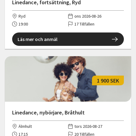
Linedance, fortsättning, Ryd
Ryd
ons 2026-08-26
19:00
17 Tillfällen
Läs mer och anmäl
1 900 SEK
Linedance, nybörjare, Bråthult
Älmhult
tors 2026-08-27
17:15
20 Tillfällen