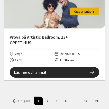
Kostnadsfri
Prova på Artistic Ballroom, 13+
ÖPPET HUS
Växjö
lör 2026-08-15
12:30
1 Tillfällen
Läs mer och anmäl
Tidigare
1
2
3
4
...
32
33