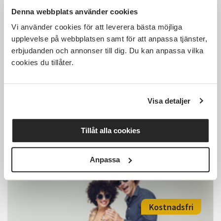
Denna webbplats använder cookies
1 000 SEK
Vi använder cookies för att leverera bästa möjliga
upplevelse på webbplatsen samt för att anpassa tjänster,
erbjudanden och annonser till dig. Du kan anpassa vilka
cookies du tillåter.
Linedance minikurs, i
Fyrverkeribabriken, Steg 2
Visa detaljer
Ljungby
mån 2026-08-24
19:00
11 Tillfällen
Tillåt alla cookies
Läs mer och anmäl
Anpassa
Kostnadsfri