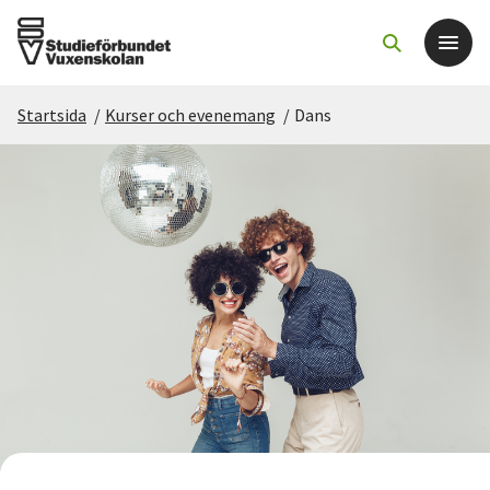
Startsida
/
Kurser och evenemang
/
Dans
Det här gör vi
För dig som
Sök kurser och evenemang
Om SV
Starta studiecirkel
Cirkelledare