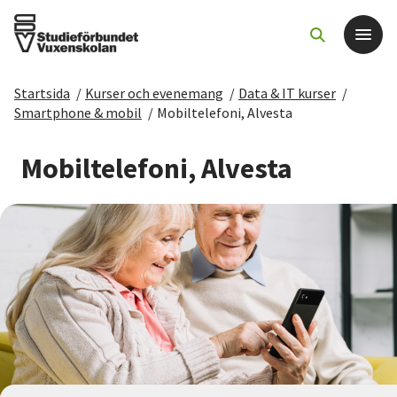
Startsida
/
Kurser och evenemang
/
Data & IT kurser
/
Det här gör vi
Smartphone & mobil
/
Mobiltelefoni, Alvesta
För dig som
Mobiltelefoni, Alvesta
Sök kurser och evenemang
Om SV
Starta studiecirkel
Cirkelledare