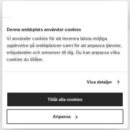
Läs mer om Johan
Denna webbplats använder cookies
Vi använder cookies för att leverera bästa möjliga
Information
upplevelse på webbplatsen samt för att anpassa tjänster,
erbjudanden och annonser till dig. Du kan anpassa vilka
Kursinnehåll
cookies du tillåter.
Lär dig mer om användbara funktioner i din
mobiltelefon
Visa detaljer
Cirkelledare
Johan Mellander
Tillåt alla cookies
Bra att veta
Vi träffas sex torsdagar kl. 10.00-12.15, med start 6
Anpassa
augusti