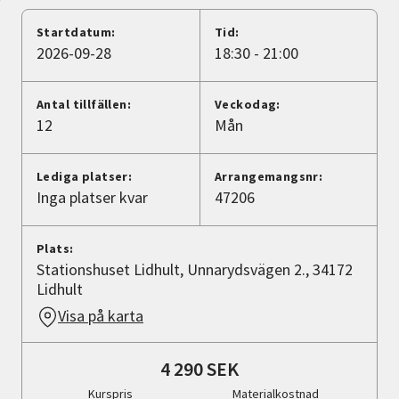
Nyheter
Startdatum:
Tid:
2026-09-28
18:30 - 21:00
Avdelningar
Antal tillfällen:
Veckodag:
12
Mån
Lyssna
Lediga platser:
Arrangemangsnr:
Inga platser kvar
47206
Plats:
Stationshuset Lidhult, Unnarydsvägen 2., 34172
Lidhult
Visa på karta
4 290 SEK
Kurspris
Materialkostnad