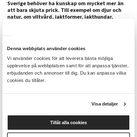
Sverige behöver ha kunskap om mycket mer än
att bara skjuta prick. Till exempel om djur och
natur, om viltvård, jaktformer, jakthundar,
vapenhantering och skytte. Man måste också
veta vilka bestämmelser som reglerar jakten.
Kursplan / Studiematerial
Denna webbplats använder cookies
Jägarboxen, Svenska Jägarförbundet. Teori och
Vi använder cookies för att leverera bästa möjliga
praktik, allt du behöver för att ta Jägarexamen
upplevelse på webbplatsen samt för att anpassa tjänster,
Cirkelledare
erbjudanden och annonser till dig. Du kan anpassa vilka
cookies du tillåter.
Skriv text här
Bra att veta
Visa detaljer
Inga förkunskaper krävs
Anmälningsinformation
Tillåt alla cookies
Vi skickar dig en kallelse/faktura via mejl före
kursstart. Böckerna delas ut vid första tillfället.