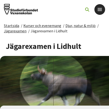
Startsida
/
Kurser och evenemang
/
Djur, natur & miljö
/
Det här gör vi
Jägarexamen
/
Jägarexamen i Lidhult
För dig som
Jägarexamen i Lidhult
Sök kurser och evenemang
Om SV
Starta studiecirkel
Cirkelledare