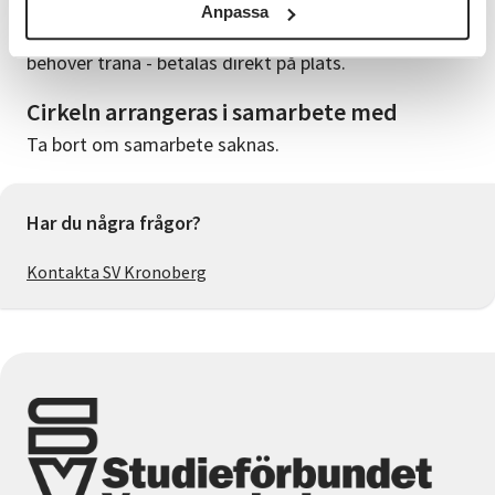
Kostnader som tillkommer: provavgifter. Dessutom
Anpassa
ammunition på skjutbanan beror på hur mycket du
behöver träna - betalas direkt på plats.
Cirkeln arrangeras i samarbete med
Ta bort om samarbete saknas.
Har du några frågor?
Kontakta SV Kronoberg