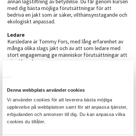
annan lagstiftning av betydelse. Du får genom kursen
med dig bästa möjliga förutsättningar för att
bedriva en jakt som är säker, vilthänsynstagande och
ekologiskt anpassad.
Ledare
Kursledare är Tommy Fors, med lång erfarenhet av
många olika slags jakt och av att som ledare med
stort engagemang ge människor förutsättningar att
växa i kunskap.
- Att utbilda och leda grupper är väldigt roligt och
mycket givande. Jägarexamenskursen är starten på
en fantastisk ny hobby, en livsstil där du får komma
Denna webbplats använder cookies
ut i skogen och möta ett stort nätverk av människor
Vi använder cookies för att leverera bästa möjliga
som alla delar ditt intresse, säger Tommy Fors.
upplevelse på webbplatsen samt för att anpassa tjänster,
Läs mer om Tommy Fors i vårt cirkelledarporträtt
erbjudanden och annonser till dig. Du kan anpassa vilka
här:
Tommy Fors
cookies du tillåter.
Examination