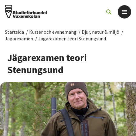
Startsida
/
Kurser och evenemang
/
Djur, natur & miljö
/
Det här gör vi
Jägarexamen
/
Jägarexamen teori Stenungsund
För dig som
Jägarexamen teori
Stenungsund
Sök kurser och evenemang
Om SV
Starta studiecirkel
Cirkelledare