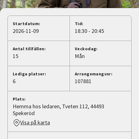
Nyheter
Avdelningar
Startdatum:
Tid:
2026-11-09
18:30 - 20:45
Lyssna
Antal tillfällen:
Veckodag:
15
Mån
Lediga platser:
Arrangemangsnr:
6
107881
Plats:
Hemma hos ledaren, Tveten 112, 44493
Spekeröd
Visa på karta