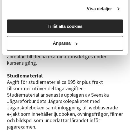
Det teoretiska kompetensprovet kan genomföras
Visa detaljer
vid individuellt bestämt tillfälle eller i mindre
delgrupper.
Tillåt alla cookies
Praktisk del samt uppskjutning
Observera att den praktiska delen som examineras
med ett skjutprov inte ingår i denna kurs utan
Anpassa
genomförs av annan utbildare. Information om
anmälan till denna examinationsdel ges under
kursens gång.
Studiematerial
Avgift för studiematerial ca 995 kr plus frakt
tillkommer utöver deltagaravgiften.
Studiematerial är senaste upplagan av Svenska
Jägareförbundets Jägarskolepaketet med
Jägarskoleboken samt inloggning till webbaserade
e-jakt som innehåller ljudboken, övningsfrågor, filmer
och bildspel som underlättar lärandet inför
jägarexamen.