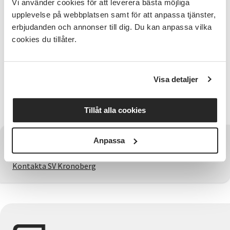
Vi använder cookies för att leverera bästa möjliga
Kostnad: 150 kr/gång
upplevelse på webbplatsen samt för att anpassa tjänster,
erbjudanden och annonser till dig. Du kan anpassa vilka
Anmälningsinformation
cookies du tillåter.
Anmäl dig innan första träffen
Cirkeln arrangeras i samarbete med
Visa detaljer
SPF Seniorerna (men du behöver inte vara medlem i
SPF, alla är välkomna!) Kontaktperson: Anna-Britta
Holmgren
Tillåt alla cookies
Anpassa
Har du några frågor?
Kontakta SV Kronoberg