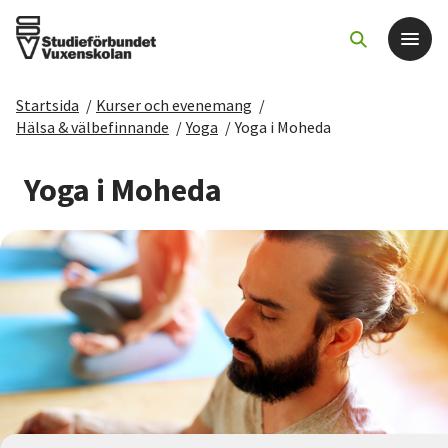
Startsida
/
Kurser och evenemang
/
Det här gör vi
Hälsa & välbefinnande
/
Yoga
/
Yoga i Moheda
För dig som
Yoga i Moheda
Sök kurser och evenemang
Om SV
Starta studiecirkel
Cirkelledare