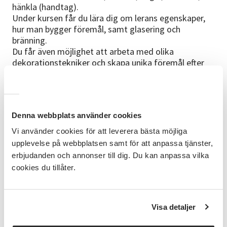
hänkla (handtag).
Under kursen får du lära dig om lerans egenskaper,
hur man bygger föremål, samt glasering och
bränning.
Du får även möjlighet att arbeta med olika
dekorationstekniker och skapa unika föremål efter
egen design.
Kurstillfällen
November: 4, 11, 18, 25
December: 9.
Denna webbplats använder cookies
Uppehåll 1 v. pga att leran ska torka och skröjbrännas
Vi använder cookies för att leverera bästa möjliga
innan glasering.
upplevelse på webbplatsen samt för att anpassa tjänster,
erbjudanden och annonser till dig. Du kan anpassa vilka
Lokalen
Alvikstorpet
är belägen ca 5 min
cookies du tillåter.
gångpromenad från Alviks tunnelbanestation.
Sista anmälningsdag
Måndag den 2 november
Visa detaljer
Kursledare