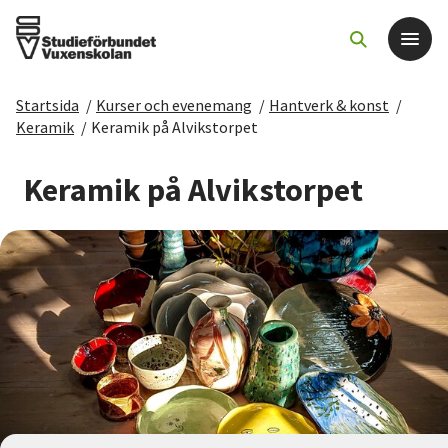
Startsida
/
Kurser och evenemang
/
Hantverk & konst
/
Det här gör vi
Keramik
/
Keramik på Alvikstorpet
För dig som
Keramik på Alvikstorpet
Sök kurser och evenemang
Om SV
Starta studiecirkel
Cirkelledare