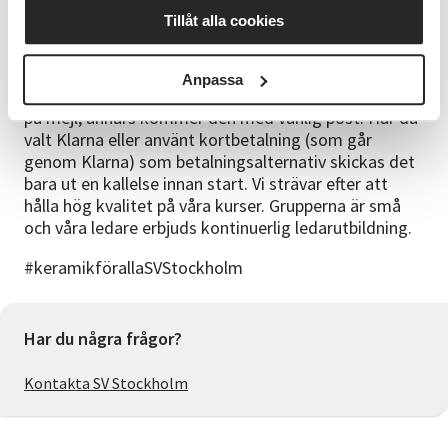
Emelie Strange
Tillåt alla cookies
Bra att veta
Vi skickar dig en kallelse/faktura före kursstart. Har
Anpassa
du uppgett en mejladress skickas kallelsen/fakturan
på mejl, annars kommer den med vanlig post. Har du
valt Klarna eller använt kortbetalning (som går
genom Klarna) som betalningsalternativ skickas det
bara ut en kallelse innan start. Vi strävar efter att
hålla hög kvalitet på våra kurser. Grupperna är små
och våra ledare erbjuds kontinuerlig ledarutbildning.
#keramikförallaSVStockholm
Har du några frågor?
Kontakta SV Stockholm