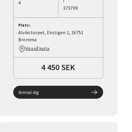
:
4
373709
Plats:
Alvikstorpet, Ekstigen 1, 16751
Bromma
Visa på karta
4 450 SEK
Anmäl dig