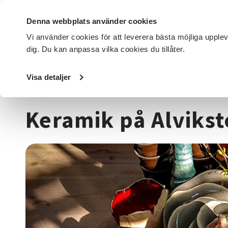
Denna webbplats använder cookies
Vi använder cookies för att leverera bästa möjliga upple
dig. Du kan anpassa vilka cookies du tillåter.
DET HÄR GÖR VI
FÖR DIG SOM
SÖK KURSER OCH EVENE
Visa detaljer
Startsida
/
Kurser och evenemang
/
Hantverk & konst
/
Keramik på Alvikst