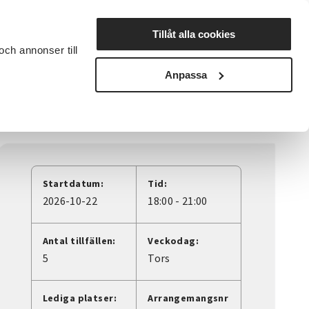
Lyssna
Tillåt alla cookies
och annonser till
rta studiecirkel
Cirkelledare
Nyheter
Avdelningar
Anpassa
Startdatum:
Tid:
2026-10-22
18:00 - 21:00
Antal tillfällen:
Veckodag:
5
Tors
Lediga platser:
Arrangemangsnr