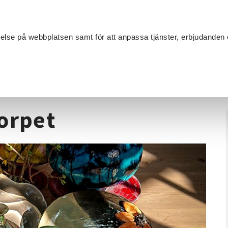
Sök
velse på webbplatsen samt för att anpassa tjänster, erbjudanden 
Om SV
Sta
MANG
Keramik
/
Keramik på Alvikstorpet
orpet