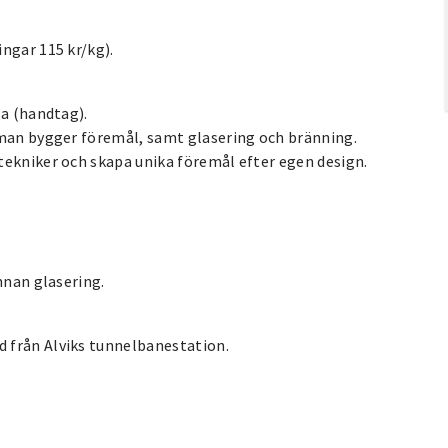
ngar 115 kr/kg).
la (handtag).
 man bygger föremål, samt glasering och bränning.
tekniker och skapa unika föremål efter egen design.
nnan glasering.
 från Alviks tunnelbanestation.