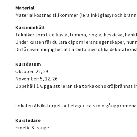
Material
Materialkostnad tillkommer (lera inkl glasyr och bränni
Kursinnehåll
Tekniker som t ex. kavla, tumma, ringla, beskicka, hänk
Under kursen får du lära dig om lerans egenskaper, hur
Du får även möjlighet att arbeta med olika dekorations
Kursdatum
Oktober: 22, 29
November: 5, 12, 26
Uppehåll 1 v. pga att leran ska torka och skröjbrännas i
Lokalen
Alvikstorpet
är belägen ca 5 min gångpromenad
Kursledare
Emelie Strange