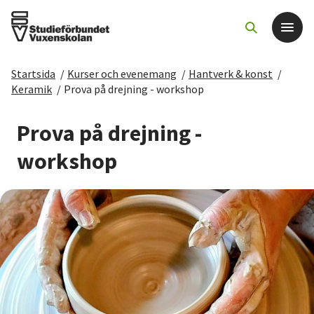
Startsida
/
Kurser och evenemang
/
Hantverk & konst
/
Det här gör vi
Keramik
/
Prova på drejning - workshop
För dig som
Prova på drejning -
workshop
Sök kurser och evenemang
Om SV
Starta studiecirkel
Cirkelledare