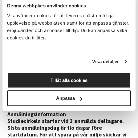
från buller.
Denna webbplats använder cookies
Vi använder cookies för att leverera bästa möjliga
Ledaren
upplevelse på webbplatsen samt för att anpassa tjänster,
Moa Mejstad är keramiker, utbildad på
erbjudanden och annonser till dig. Du kan anpassa vilka
Capellagården, Öland. Hon har många års
cookies du tillåter.
erfarenhet av att leda studiecirklar i keramik.
Alla våra kursledare genomgår Studieförbundet
Vuxenskolans introduktionskurs och erbjuds ett
gediget internt utbildningsprogram med
Visa detaljer
möjlighet till fortsatt individuell utveckling.
Alla våra kursledare genomgår Studieförbundet
Tillåt alla cookies
Vuxenskolans introduktionskurs och erbjuds ett
gediget internt utbildningsprogram med
Anpassa
möjlighet till fortsatt individuell utveckling.
Anmälningsinformation
Studiecirkeln startar vid 3 anmälda deltagare.
Sista anmälningsdag är tio dagar före
startdatum. För att spara på vår miljö skickar vi