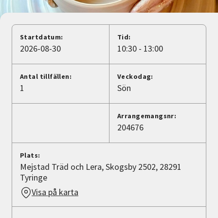
Nyheter
Avdelningar
Startdatum:
Tid:
2026-08-30
10:30 - 13:00
Lyssna
Antal tillfällen:
Veckodag:
1
Sön
Arrangemangsnr:
204676
Plats:
Mejstad Träd och Lera, Skogsby 2502, 28291
Tyringe
Visa på karta