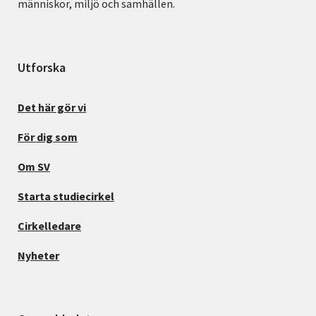
människor, miljö och samhällen.
Utforska
Det här gör vi
För dig som
Om SV
Starta studiecirkel
Cirkelledare
Nyheter