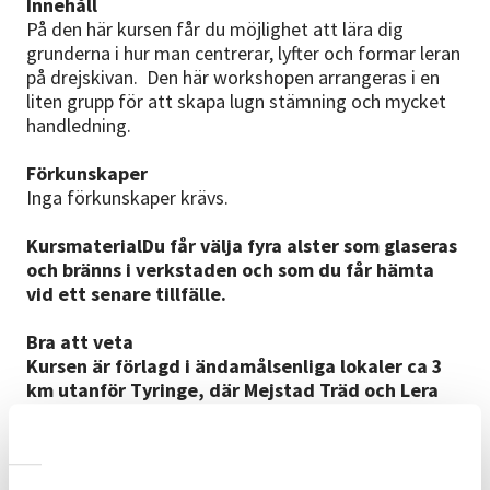
Innehåll
På den här kursen får du möjlighet att lära dig
grunderna i hur man centrerar, lyfter och formar leran
på drejskivan. Den här workshopen arrangeras i en
liten grupp för att skapa lugn stämning och mycket
handledning.
Förkunskaper
Inga förkunskaper krävs.
KursmaterialDu får välja fyra alster som glaseras
och bränns i verkstaden och som du får hämta
vid ett senare tillfälle.
Bra att veta
Kursen är förlagd i ändamålsenliga lokaler ca 3
km utanför Tyringe, där Mejstad Träd och Lera
har en keramikverkstad med drejskivor, stort
arbetsbord, avsedd yta för glasering och två
keramikugnar. Keramikverkstaden ligger i ett
ombyggt stall som ligger mitt i naturen långt