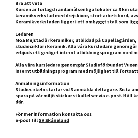
Bra att veta
Kursen är förlagd i ändamålsenliga lokaler ca 3 km uta
keramikverkstad med drejskivor, stort arbetsbord, avs
Keramikverkstaden ligger i ett ombyggt stall som ligger
Ledaren
Moa Mejstad är keramiker, utbildad på Capellagården, 
studiecirklar i keramik. Alla våra kursledare genomg
erbjuds ett gediget internt utbildningsprogram med möjl
Alla våra kursledare genomgår Studieförbundet Vuxens
internt utbildningsprogram med möjlighet till fortsatt 
Anmälningsinformation
Studiecirkeln startar vid 3 anmälda deltagare. Sista a
spara på vår miljö skickar vi kallelser via e-post. Håll
där.
För mer information kontakta oss
e-post till
SV Skåneland