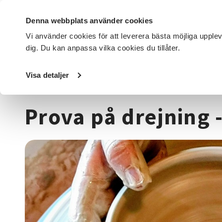
Denna webbplats använder cookies
Vi använder cookies för att leverera bästa möjliga upple
dig. Du kan anpassa vilka cookies du tillåter.
DET HÄR GÖR VI
FÖR DIG SOM
SÖK KURSER OCH EVENE
Visa detaljer
Startsida
/
Kurser och evenemang
/
Hantverk & konst
/
Prova på drejning