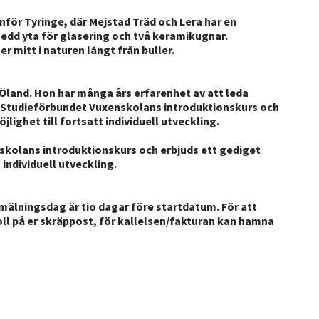
nför Tyringe, där Mejstad Träd och Lera har en
edd yta för glasering och två keramikugnar.
 mitt i naturen långt från buller.
Öland. Hon har många års erfarenhet av att leda
år Studieförbundet Vuxenskolans introduktionskurs och
ighet till fortsatt individuell utveckling.
kolans introduktionskurs och erbjuds ett gediget
individuell utveckling.
nmälningsdag är tio dagar före startdatum. För att
 koll på er skräppost, för kallelsen/fakturan kan hamna