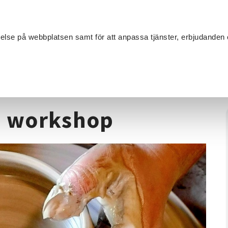
Sök
velse på webbplatsen samt för att anpassa tjänster, erbjudanden 
Om SV
Sta
MANG
Keramik
/
Prova på drejning - workshop
 - workshop