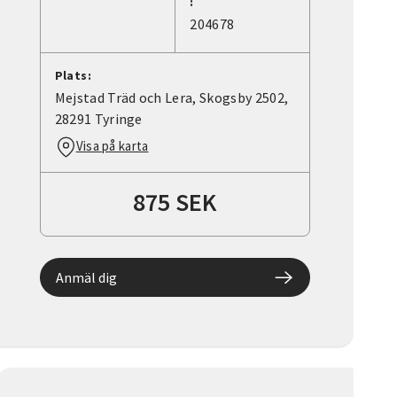
:
204678
Plats:
Mejstad Träd och Lera, Skogsby 2502,
28291 Tyringe
Visa på karta
875 SEK
Anmäl dig