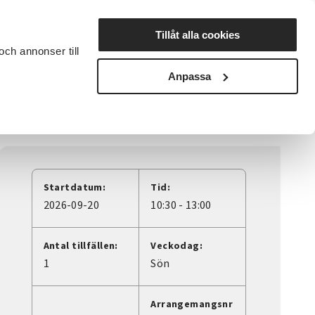
Lyssna
Tillåt alla cookies
och annonser till
rta studiecirkel
Cirkelledare
Nyheter
Avdelningar
Anpassa
Startdatum:
Tid:
2026-09-20
10:30 - 13:00
Antal tillfällen:
Veckodag:
1
Sön
Arrangemangsnr