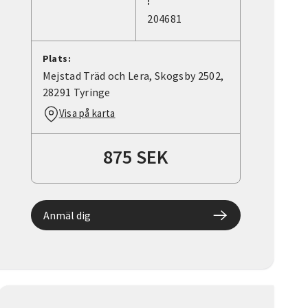
:
204681
Plats:
Mejstad Träd och Lera, Skogsby 2502,
28291 Tyringe
Visa på karta
875 SEK
Anmäl dig