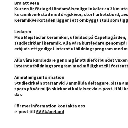
Bra att veta
Kursen är förlagd i ändamålsenliga lokaler ca 3 km uta
keramikverkstad med drejskivor, stort arbetsbord, avs
Keramikverkstaden ligger i ett ombyggt stall som ligger
Ledaren
Moa Mejstad är keramiker, utbildad på Capellagården, 
studiecirklar i keramik. Alla våra kursledare genomg
erbjuds ett gediget internt utbildningsprogram med möjl
Alla våra kursledare genomgår Studieförbundet Vuxens
internt utbildningsprogram med möjlighet till fortsatt 
Anmälningsinformation
Studiecirkeln startar vid 3 anmälda deltagare. Sista a
spara på vår miljö skickar vi kallelser via e-post. Håll
där.
För mer information kontakta oss
e-post till
SV Skåneland