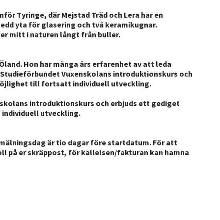
nför Tyringe, där Mejstad Träd och Lera har en
edd yta för glasering och två keramikugnar.
 mitt i naturen långt från buller.
Öland. Hon har många års erfarenhet av att leda
år Studieförbundet Vuxenskolans introduktionskurs och
ighet till fortsatt individuell utveckling.
kolans introduktionskurs och erbjuds ett gediget
individuell utveckling.
nmälningsdag är tio dagar före startdatum. För att
 koll på er skräppost, för kallelsen/fakturan kan hamna