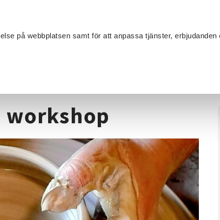
Sök
velse på webbplatsen samt för att anpassa tjänster, erbjudanden 
Om SV
Sta
MANG
Keramik
/
Prova på drejning - workshop
 - workshop