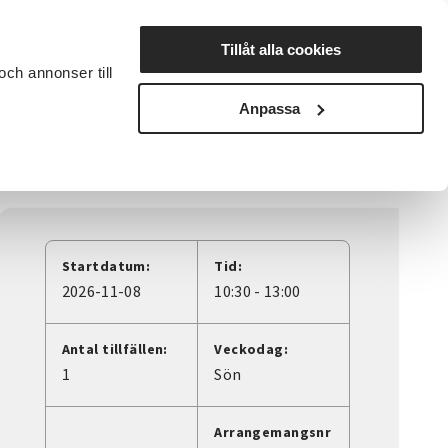
Lyssna
Tillåt alla cookies
och annonser till
rta studiecirkel
Cirkelledare
Nyheter
Avdelningar
Anpassa
Startdatum:
Tid:
2026-11-08
10:30 - 13:00
Antal tillfällen:
Veckodag:
1
Sön
Arrangemangsnr