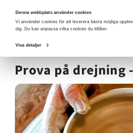
Denna webbplats använder cookies
Vi använder cookies för att leverera bästa möjliga upple
dig. Du kan anpassa vilka cookies du tillåter.
DET HÄR GÖR VI
FÖR DIG SOM
SÖK KURSER OCH EVENE
Visa detaljer
Startsida
/
Kurser och evenemang
/
Hantverk & konst
/
Prova på drejning