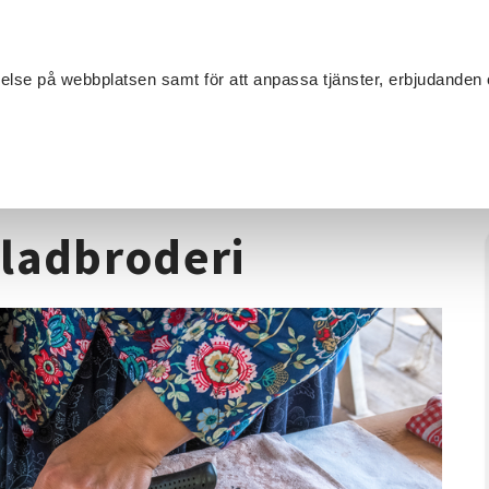
Sök
velse på webbplatsen samt för att anpassa tjänster, erbjudanden 
Om SV
Sta
MANG
extilhantverk
/
Brodera grannlåt gladbroderi
gladbroderi