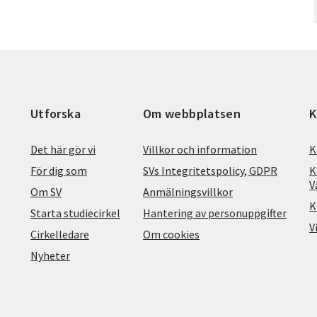
Utforska
Om webbplatsen
K
Det här gör vi
Villkor och information
K
För dig som
SVs Integritetspolicy, GDPR
K
V
Om SV
Anmälningsvillkor
K
Starta studiecirkel
Hantering av personuppgifter
V
Cirkelledare
Om cookies
Nyheter