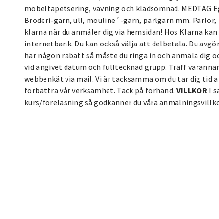
möbeltapetsering, vävning och klädsömnad. MEDTAG Eget
Broderi-garn, ull, mouline´-garn, pärlgarn mm. Pärlor, 
klarna när du anmäler dig via hemsidan! Hos Klarna kan d
internetbank. Du kan också välja att delbetala. Du avgö
har någon rabatt så måste du ringa in och anmäla dig och
vid angivet datum och fulltecknad grupp. Träff varanna
webbenkät via mail. Vi är tacksamma om du tar dig tid a
förbättra vår verksamhet. Tack på förhand.
VILLKOR
I s
kurs/föreläsning så godkänner du våra anmälningsvillk