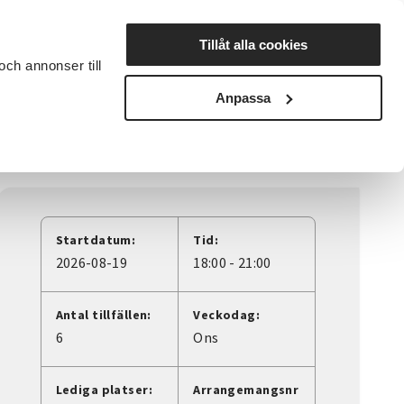
Lyssna
Tillåt alla cookies
och annonser till
rta studiecirkel
Cirkelledare
Nyheter
Avdelningar
Anpassa
Startdatum:
Tid:
2026-08-19
18:00 - 21:00
Antal tillfällen:
Veckodag:
6
Ons
Lediga platser:
Arrangemangsnr