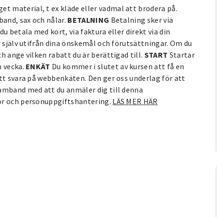
 material, t ex kläde eller vadmal att brodera på.
band, sax och nålar.
BETALNING
Betalning sker via
u betala med kort, via faktura eller direkt via din
r själv utifrån dina önskemål och förutsättningar. Om du
 ange vilken rabatt du är berättigad till.
START
Startar
n vecka.
ENKÄT
Du kommer i slutet av kursen att få en
tt svara på webbenkäten. Den ger oss underlag för att
amband med att du anmäler dig till denna
or och personuppgiftshantering.
LÄS MER HÄR