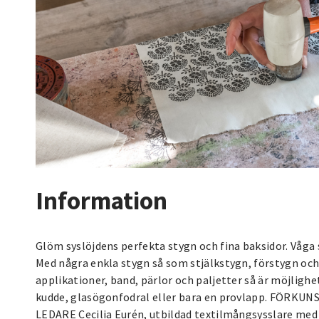
Information
Glöm syslöjdens perfekta stygn och fina baksidor. Våga 
Med några enkla stygn så som stjälkstygn, förstygn och
applikationer, band, pärlor och paljetter så är möjlighe
kudde, glasögonfodral eller bara en provlapp. FÖRKUNS
LEDARE Cecilia Eurén, utbildad textilmångsysslare med fl