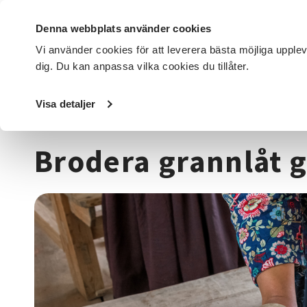
Denna webbplats använder cookies
Vi använder cookies för att leverera bästa möjliga upple
dig. Du kan anpassa vilka cookies du tillåter.
DET HÄR GÖR VI
FÖR DIG SOM
SÖK KURSER OCH EVENE
Visa detaljer
Startsida
/
Kurser och evenemang
/
Hantverk & konst
/
T
Brodera grannlåt 