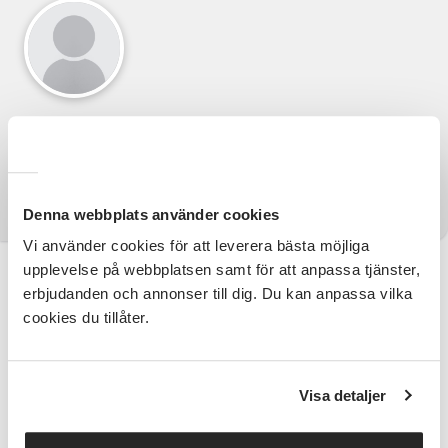
Din ledare
Barbro Ingvert
Denna webbplats använder cookies
Vi använder cookies för att leverera bästa möjliga
upplevelse på webbplatsen samt för att anpassa tjänster,
Information
erbjudanden och annonser till dig. Du kan anpassa vilka
cookies du tillåter.
Kursinnehåll
Lär dig sticka Sophie scarf, design av PetiteKnit,
enkelt och ganska snabbt med bara räta maskor. Kul
Visa detaljer
för både nybörjare och vana stickare.