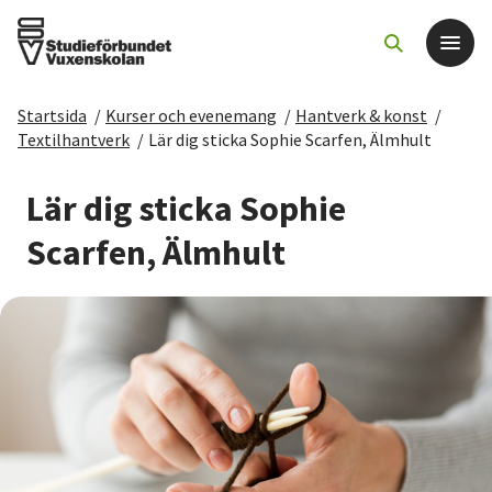
Startsida
/
Kurser och evenemang
/
Hantverk & konst
/
Det här gör vi
Textilhantverk
/
Lär dig sticka Sophie Scarfen, Älmhult
För dig som
Lär dig sticka Sophie
Scarfen, Älmhult
Sök kurser och evenemang
Om SV
Starta studiecirkel
Cirkelledare