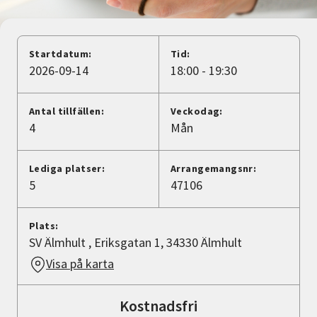
Nyheter
Avdelningar
Startdatum:
Tid:
2026-09-14
18:00 - 19:30
Lyssna
Antal tillfällen:
Veckodag:
4
Mån
Lediga platser:
Arrangemangsnr:
5
47106
Plats:
SV Älmhult , Eriksgatan 1, 34330 Älmhult
Visa på karta
Kostnadsfri