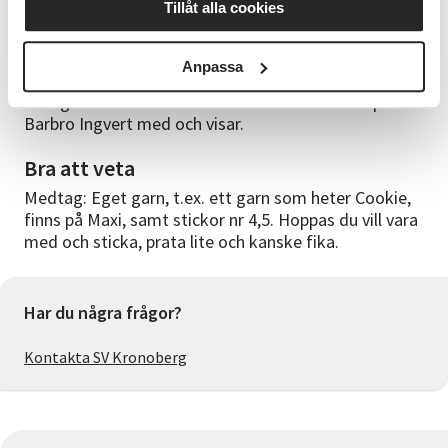
Cirkelledare
Tillåt alla cookies
Anette Nexe gillar att sticka, beskriver det nästan
som ett beroende …..men tålamodet är inte det
Anpassa
längsta. Gillar att sticka sådant som blir snabbt
färdigt! Är du vänsterhänt stickare är min kompis
Barbro Ingvert med och visar.
Bra att veta
Medtag: Eget garn, t.ex. ett garn som heter Cookie,
finns på Maxi, samt stickor nr 4,5. Hoppas du vill vara
med och sticka, prata lite och kanske fika.
Har du några frågor?
Kontakta SV Kronoberg