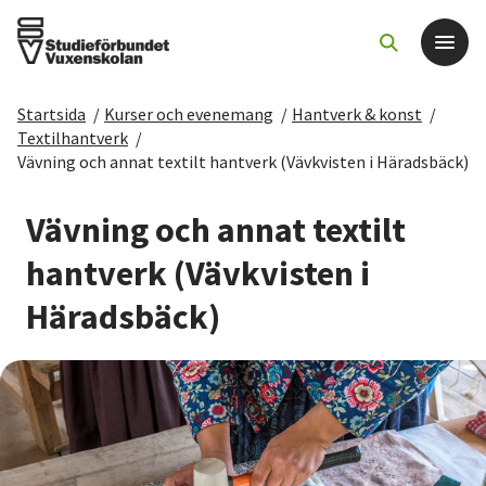
Startsida
/
Kurser och evenemang
/
Hantverk & konst
/
Det här gör vi
Textilhantverk
/
Vävning och annat textilt hantverk (Vävkvisten i Häradsbäck)
För dig som
Vävning och annat textilt
Sök kurser och evenemang
hantverk (Vävkvisten i
Häradsbäck)
Om SV
Starta studiecirkel
Cirkelledare