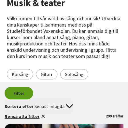
Musik & teater
Nyheter
Välkommen till vår värld av sång och musik! Utveckla
Avdelningar
dina kunskaper tillsammans med oss på
Studieförbundet Vuxenskolan. Du kan anmäla dig till
kurser inom bland annat sång, piano, gitarr,
musikproduktion och teater. Hos oss finns både
Lyssna
enskild undervisning och undervisning i grupp. Hitta
den kurs inom musik och teater som passar dig!
Körsång
Gitarr
Solosång
Filter
Sortera efter
Senast inlagda
Rensa alla filter
299
Träffar