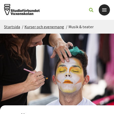
Startsida
/
Kurser och evenemang
/
Musik & teater
Det här gör vi
För dig som
Sök kurser och evenemang
Om SV
Starta studiecirkel
Cirkelledare