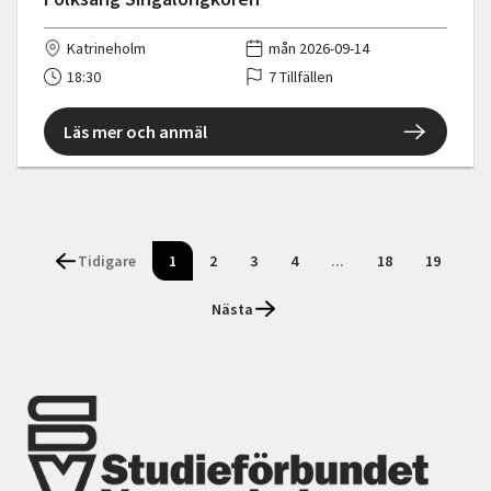
Katrineholm
mån 2026-09-14
18:30
7 Tillfällen
Läs mer och anmäl
Tidigare
1
2
3
4
...
18
19
Nästa