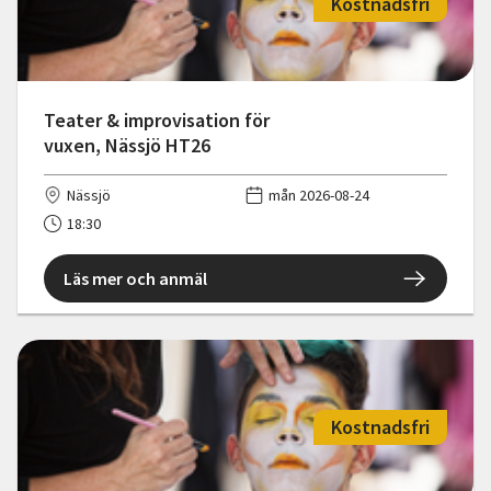
Kostnadsfri
Teater & improvisation för
vuxen, Nässjö HT26
Nässjö
mån 2026-08-24
18:30
Läs mer och anmäl
Kostnadsfri