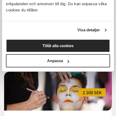
erbjudanden och annonser till dig. Du kan anpassa vilka
cookies du tillåter.
Livet och kärleken - Musikalisk
resa med Åsa Fång mfl (Aktiva
Seniorer Lerum)
Visa detaljer
Lerum
fre 2026-10-23
12:00
1 Tillfällen
Tillåt alla cookies
Läs mer och anmäl
Anpassa
2 200 SEK