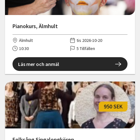
Pianokurs, Älmhult
Älmhult
tis 2026-10-20
10:30
5 Tillfällen
Läs mer och anmäl
950 SEK
Folksång Singalongkören