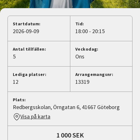
Nyheter
Avdelningar
Startdatum:
Tid:
2026-09-09
18:00 - 20:15
Lyssna
Antal tillfällen:
Veckodag:
5
Ons
Lediga platser:
Arrangemangsnr:
12
13319
Plats:
Redbergsskolan, Örngatan 6, 41667 Göteborg
Visa på karta
1 000 SEK