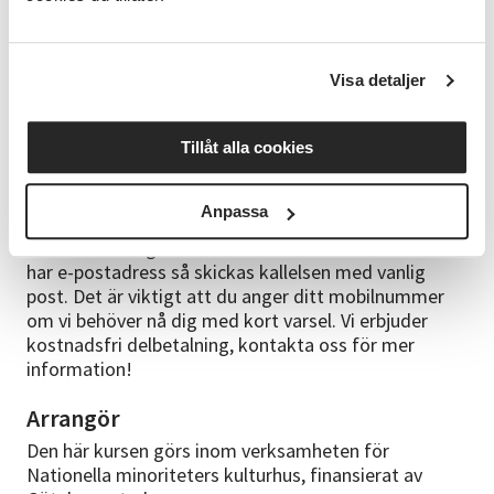
utforskat den finska tangon och förenat den med
berättelser från sin egen familjehistoria.
Tryck här
för att läsa mer om Anna på hennes hemsida
.
Visa detaljer
Bra att veta
Du får en bekräftelse när du genomfört din
Tillåt alla cookies
webbanmälan.
Kallelse skickas ca 2-4 veckor innan kursstart till den
Anpassa
e-postadress som du angett. Väljer du
Klarnabetalning skickas kallelsen direkt. Om du inte
har e-postadress så skickas kallelsen med vanlig
post. Det är viktigt att du anger ditt mobilnummer
om vi behöver nå dig med kort varsel. Vi erbjuder
kostnadsfri delbetalning, kontakta oss för mer
information!
Arrangör
Den här kursen görs inom verksamheten för
Nationella minoriteters kulturhus, finansierat av