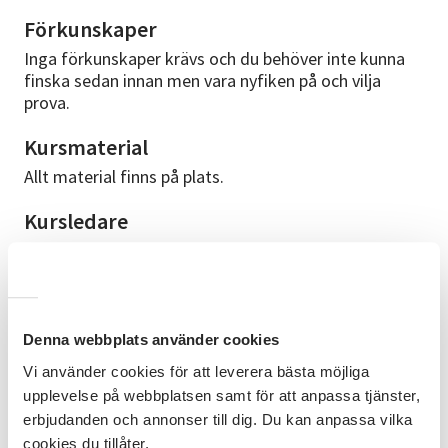
Förkunskaper
Inga förkunskaper krävs och du behöver inte kunna
finska sedan innan men vara nyfiken på och vilja
prova.
Kursmaterial
Allt material finns på plats.
Kursledare
Anna är frilansande sverigefinsk sångerska, artist och
scenkonstnär. Uppvuxen i Bohuslän med svensk
mamma och finsk pappa. Utbildad musiklärare och
sångpedagog vid Musikhögskolan Ingesund,
Högskolan för Scen och Musik i Göteborg och i Roy
Denna webbplats använder cookies
Hart Center Voicework i Frankrike. Under många år
Vi använder cookies för att leverera bästa möjliga
sjöng Anna latinamerikanska folksånger och
upplevelse på webbplatsen samt för att anpassa tjänster,
argentinsk tango. I längtan och sökande efter sina
erbjudanden och annonser till dig. Du kan anpassa vilka
finska rötter och ett förlorat språk har hon nu
cookies du tillåter.