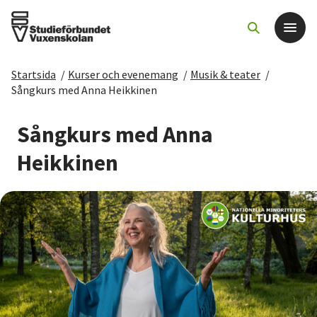
Startsida
/
Kurser och evenemang
/
Musik & teater
/
Det här gör vi
Sångkurs med Anna Heikkinen
För dig som
Sångkurs med Anna
Heikkinen
Sök kurser och evenemang
Om SV
Starta studiecirkel
Cirkelledare