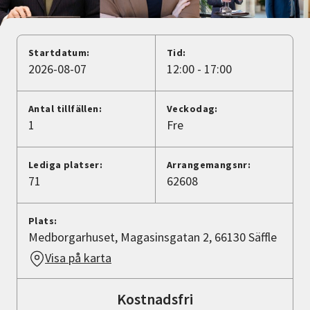
Nyheter
Avdelningar
Startdatum:
Tid:
2026-08-07
12:00 - 17:00
Lyssna
Antal tillfällen:
Veckodag:
1
Fre
Lediga platser:
Arrangemangsnr:
71
62608
Plats:
Medborgarhuset, Magasinsgatan 2, 66130 Säffle
Visa på karta
Kostnadsfri