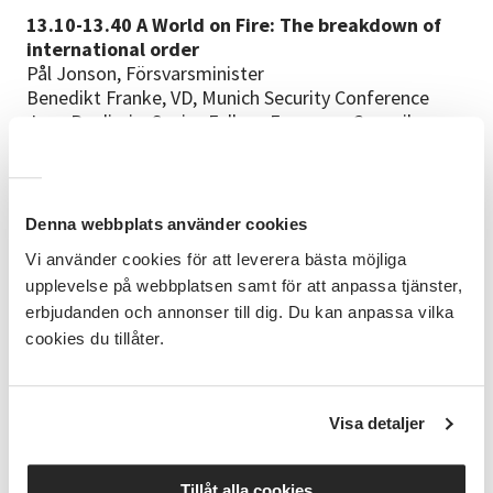
13.10-13.40 A World on Fire: The breakdown of
international order
Pål Jonson, Försvarsminister
Benedikt Franke, VD, Munich Security Conference
Jana Puglierin, Senior Fellow, European Council on
Foreign Relations
13.40-14.10 Det svenska stödet till Ukraina
Anna-Carin Svensson, Biträdande nationell
Denna webbplats använder cookies
säkerhetsrådgivare
Vi använder cookies för att leverera bästa möjliga
Johan Petré, Grundare, OperationAid
Serhii Harbarenko, Överste, Ukrainas försvarsattaché
upplevelse på webbplatsen samt för att anpassa tjänster,
i Sverige
erbjudanden och annonser till dig. Du kan anpassa vilka
cookies du tillåter.
14.10-14.40 Rymdens roll i säkerhet och försvar
Marcus Wandt, Strategichef och astronaut, Saab AB
Christer Fuglesang, Professor och astronaut, KTH
Visa detaljer
14.40-15.15 Kaffe
15.15-15.45 Tillit och sammanhållning för ökad
Tillåt alla cookies