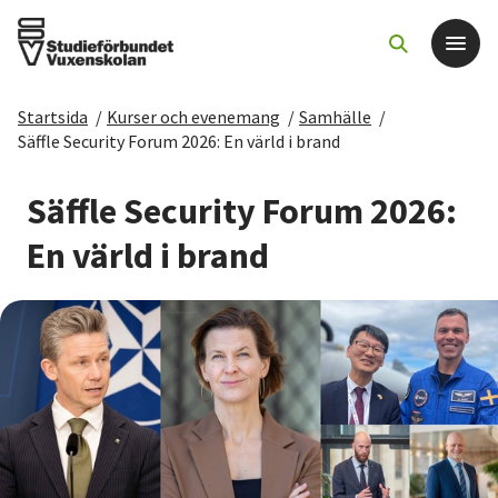
Startsida
/
Kurser och evenemang
/
Samhälle
/
Det här gör vi
Säffle Security Forum 2026: En värld i brand
För dig som
Säffle Security Forum 2026:
En värld i brand
Sök kurser och evenemang
Om SV
Starta studiecirkel
Cirkelledare