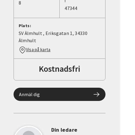
:
8
47344
Plats:
SV Älmhult , Eriksgatan 1, 34330
Älmhult
Visa på karta
Kostnadsfri
Anmäl dig
Din ledare