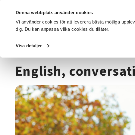
Denna webbplats använder cookies
Vi använder cookies för att leverera bästa möjliga upple
dig. Du kan anpassa vilka cookies du tillåter.
DET HÄR GÖR VI
FÖR DIG SOM
SÖK KURSER OCH EVENE
Visa detaljer
Startsida
/
Kurser och evenemang
/
Språk
/
Engelska
/
E
English, conversat