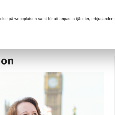
Sök
velse på webbplatsen samt för att anpassa tjänster, erbjudanden 
Om SV
Sta
MANG
nglish, conversation
ion