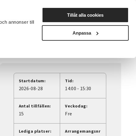
Lyssna
Tillåt alla cookies
och annonser till
rta studiecirkel
Cirkelledare
Nyheter
Avdelningar
Anpassa
Startdatum:
Tid:
2026-08-28
14:00 - 15:30
Antal tillfällen:
Veckodag:
15
Fre
Lediga platser:
Arrangemangsnr