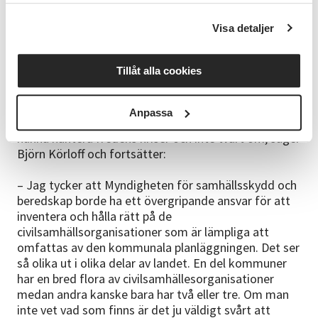
samhällslivet. Dessa får man inte använda vid
fredstida kriser. Men lagen om totalförsvar gör att
Visa detaljer
resurser som byggs upp för krigets behov också får
användas vid fredstida kriser.
Tillåt alla cookies
– Det som vi bygger upp för att kun­na hantera krig
ger oss också möjlighet att nyttja vid kriser i
Anpassa
fredstid. Krigets förmåga ger oss möjlighet att
kunna hantera fredens kriser och inte tvärt om, säger
Björn Körloff och fortsätter:
– Jag tycker att Myndigheten för samhällsskydd och
beredskap borde ha ett övergripande ansvar för att
inventera och hålla rätt på de
civilsamhällsorganisationer som är lämp­liga att
omfattas av den kommunala planläggningen. Det ser
så olika ut i olika delar av landet. En del kommu­ner
har en bred flora av civilsamhäl­lesorganisationer
medan andra kanske bara har två eller tre. Om man
inte vet vad som finns är det ju väldigt svårt att