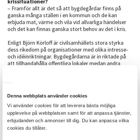
krissituationer?
– Framför allt är det så att bygde­gårdar finns på
ganska många ställen i en kommun och de kan
erbjuda mat, värme och vila vid allvarliga händelser
och det kan finnas ganska stort behov av det i kris.
Enligt Björn Körloff är civilsam­hällets stora styrka
dess rikedom på organisationer med olika intresse­
och idéinriktningar. Bygdegårdarna är in­ riktade på
att tillhandahålla offentliga lokaler medan andra
organisationer, såsom Missing people och de frivil­liga
försvarsorganisationerna, har sin särskilda resurs.
– Det handlar om att hitta en form på lokalnivå där
man sammanstrålar de här resurserna och
Denna webbplats använder cookies
organiserar dem så att man får ut största möjliga
effekt av dem, säger Björn Körloff.
Vi använder cookies för att leverera bästa möjliga
I samband med Rysslands annek­tering av Krimhalvön
upplevelse på webbplatsen samt för att anpassa tjänster,
2015 är det anbefallt att Sverige ska planera för krig.
erbjudanden och annonser till dig. Du kan anpassa vilka
Krigsplanering betyder att det är tillåtet att använda
cookies du tillåter.
förfogandelagen, pliktlagsstiftningen, ransonerings­
lagar och andra författningar som ingriper i