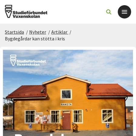
Startsida
/
Nyheter
/
Artiklar
/
Det här gör vi
Bygdegårdar kan stötta i kris
För dig som
Sök kurser och evenemang
Om SV
Starta studiecirkel
Cirkelledare