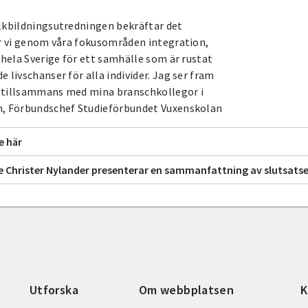
olkbildningsutredningen bekräftar det
är vi genom våra fokusområden integration,
 hela Sverige för ett samhälle som är rustat
 livschanser för alla individer. Jag ser fram
g tillsammans med mina branschkollegor i
on, Förbundschef Studieförbundet Vuxenskolan
e här
re Christer Nylander presenterar en sammanfattning av slutsats
Utforska
Om webbplatsen
K