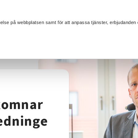
Sök
velse på webbplatsen samt för att anpassa tjänster, erbjudanden 
Om SV
Sta
MANG
olan välkomnar Folkbildningsutredningen
komnar
edninge