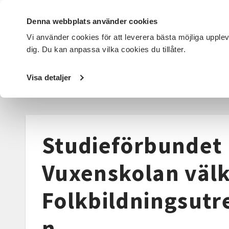
Denna webbplats använder cookies
Vi använder cookies för att leverera bästa möjliga upple
dig. Du kan anpassa vilka cookies du tillåter.
DET HÄR GÖR VI
FÖR DIG SOM
SÖK KURSER OCH EVENE
Visa detaljer
Startsida
/
Nyheter
/
Artiklar
/
Studieförbundet Vuxensk
Studieförbundet
Vuxenskolan väl
Folkbildningsutr
n