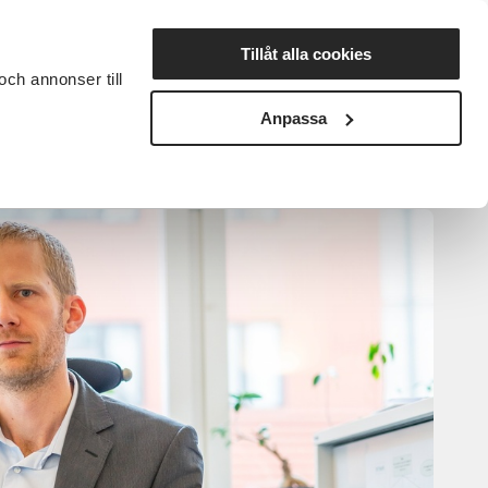
Lyssna
Tillåt alla cookies
och annonser till
rta studiecirkel
Cirkelledare
Nyheter
Avdelningar
Anpassa