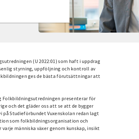
ngsutredningen (U 2022:01) som haft i uppdrag
enlig styrning, uppföljning och kontroll av
lkbildningen ges de bästa förutsättningar att
g Folkbildningsutredningen presenterar för
rige och det gläder oss att se att de bygger
i på Studieförbundet Vuxenskolan redan lagt
sition som folkbildningsorganisation och
är varje människa växer genom kunskap, insikt