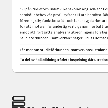
“Vi på Studieförbundet Vuxenskolan är glada att F
samhällsbehov vår profil syftar till att bemöta. D
föreningsliv, funktionsrätt och landsbygd arbetar i
för att möta en föränderlig värld genom förbättrade
emot att fortsätta analysera utredningens försla
Studieförbunden i samverkan.” säger Linus Olofss
Läs mer om studieförbunden i samverkans uttaland
Ta del av Folkbildningsrådets inspelning där utreda