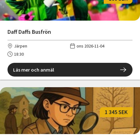
Daff Daffs Busfrön
Järpen
ons 2026-11-04
18:30
Läs mer och anmäl
1 345 SEK