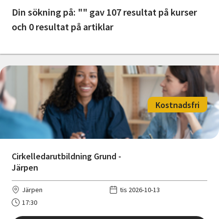
Nyheter
Din sökning på: "" gav 107 resultat på kurser
och 0 resultat på artiklar
Avdelningar
Lyssna
Kostnadsfri
Cirkelledarutbildning Grund -
Järpen
Järpen
tis 2026-10-13
17:30