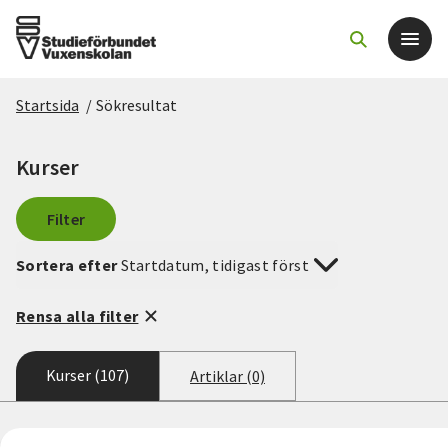
Startsida
/
Sökresultat
Det här gör vi
Kurser
För dig som
Filter
Sök kurser och evenemang
Sortera efter
Startdatum, tidigast först
Om SV
Rensa alla filter
Starta studiecirkel
Kurser (107)
Artiklar (0)
Cirkelledare