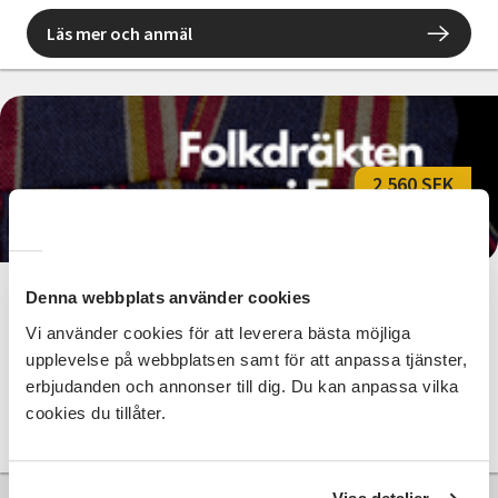
Läs mer och anmäl
2 560 SEK
Denna webbplats använder cookies
Folkdräkten i fokus
Vi använder cookies för att leverera bästa möjliga
Hede
lör 2026-10-31
upplevelse på webbplatsen samt för att anpassa tjänster,
10:00
erbjudanden och annonser till dig. Du kan anpassa vilka
cookies du tillåter.
Läs mer och anmäl