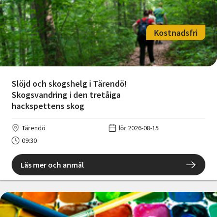
Kostnadsfri
Slöjd och skogshelg i Tärendö!
Skogsvandring i den tretåiga
hackspettens skog
Tärendö
lör 2026-08-15
09:30
Läs mer och anmäl