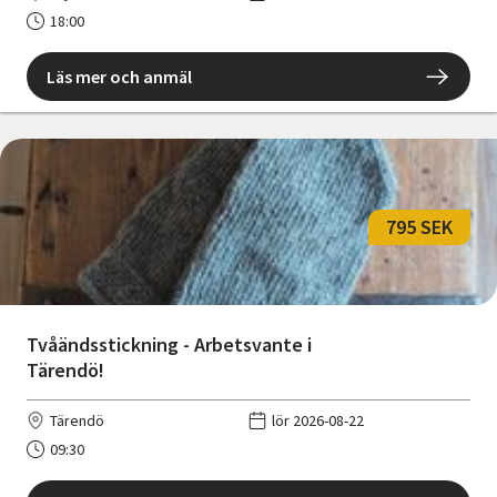
18:00
Läs mer och anmäl
795 SEK
Tvåändsstickning - Arbetsvante i
Tärendö!
Tärendö
lör 2026-08-22
09:30