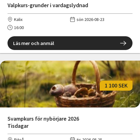
Valpkurs-grunder i vardagslydnad
Kalix
sön 2026-08-23
16:00
Läs mer och anmäl
1 100 SEK
Svampkurs för nybörjare 2026
Tisdagar
Piteå
tis 2026-08-25