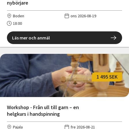
nybörjare
Boden
ons 2026-08-19
18:00
Läs mer och anmäl
1 495 SEK
Workshop - Från ull till garn – en
helgkurs i handspinning
Pajala
fre 2026-08-21