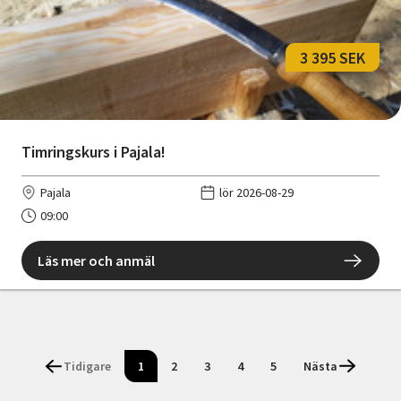
3 395 SEK
Timringskurs i Pajala!
Pajala
lör 2026-08-29
09:00
Läs mer och anmäl
Tidigare
1
2
3
4
5
Nästa