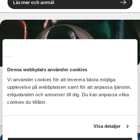
Läs mer och anmäl
1 500 SEK
Denna webbplats använder cookies
Keramik, Raku
Vi använder cookies för att leverera bästa möjliga
upplevelse på webbplatsen samt för att anpassa tjänster,
Kalix
lör 2026-08-22
erbjudanden och annonser till dig. Du kan anpassa vilka
10:00
cookies du tillåter.
Läs mer och anmäl
Visa detaljer