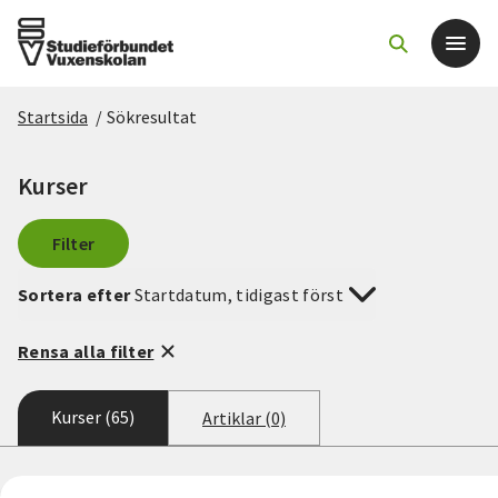
Startsida
/
Sökresultat
Det här gör vi
Kurser
För dig som
Filter
Sök kurser och evenemang
Sortera efter
Startdatum, tidigast först
Om SV
Rensa alla filter
Starta studiecirkel
Kurser (65)
Artiklar (0)
Cirkelledare