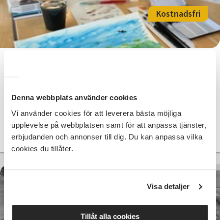
Kostnadsfri
Kamratcirkel i måleri – för dig som
vill fortsätta måla och utvecklas
Denna webbplats använder cookies
Lilla Edet
sön 2026-08-23
11:30
9 Tillfällen
Vi använder cookies för att leverera bästa möjliga
upplevelse på webbplatsen samt för att anpassa tjänster,
Läs mer och anmäl
erbjudanden och annonser till dig. Du kan anpassa vilka
cookies du tillåter.
Visa detaljer
Kostnadsfri
Tillåt alla cookies