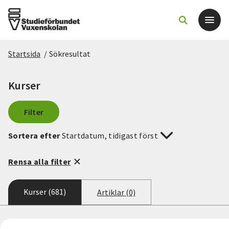
Startsida
/
Sökresultat
Det här gör vi
Kurser
För dig som
Filter
Sök kurser och evenemang
Sortera efter
Startdatum, tidigast först
Om SV
Rensa alla filter
Starta studiecirkel
Kurser (681)
Artiklar (0)
Cirkelledare