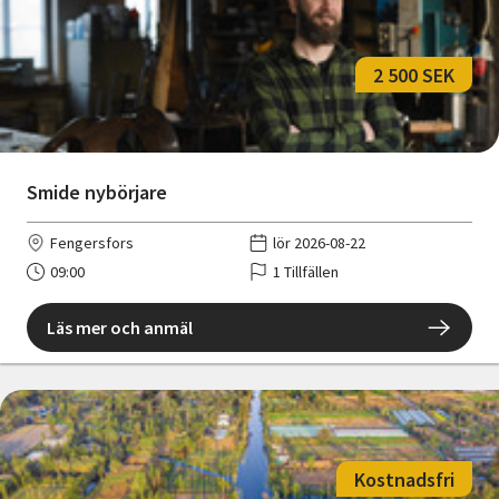
2 500 SEK
Smide nybörjare
Fengersfors
lör 2026-08-22
09:00
1 Tillfällen
Läs mer och anmäl
Kostnadsfri