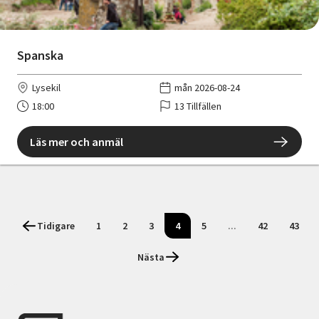
Spanska
Lysekil
mån 2026-08-24
18:00
13 Tillfällen
Läs mer och anmäl
Tidigare
1
2
3
4
5
...
42
43
Nästa