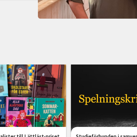
alister till Lättläst-priset
Studieförbunden i samve