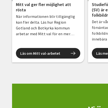
Mitt val ger fler möjlighet att
Studief
rösta
(SV) är 
folkbild
När informationen blir tillgänglig
Det är vå
kan fler delta. Läs hur Region
förvänta
Gotland och Botkyrka kommun
folkbild
arbetar med Mitt val för en mer
innebära 
jämlik demokrati.
folkbildn
uppfattn
Läs om Mitt val-arbetet
Läs me
Folkbild
betänkand
grund för
bra för S
situation
folkbild
mer för a
möjlighet