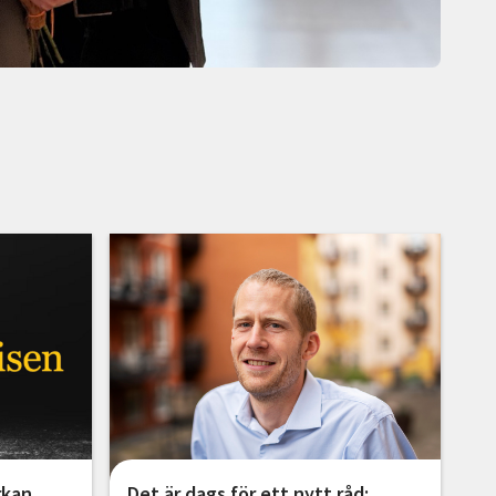
rkan
Det är dags för ett nytt råd: