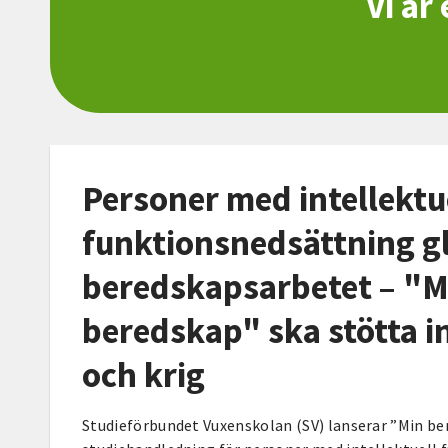
Vi är
Personer med intellektu
funktionsnedsättning g
beredskapsarbetet – "M
beredskap" ska stötta in
och krig
Studieförbundet Vuxenskolan (SV) lanserar ”Min be