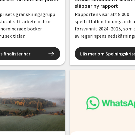
släpper ny rapport
-prisets granskningsgrupp
Rapporten visar att 8 000
slutat sitt arbete och ur
speltillfällen för unga och 
 nominerade böcker
försvunnit 2024–2025, som e
nu sex titlar.
av regeringens nedskärnin
studieförbunden.
s finalister här
Läs mer om Spelningskris