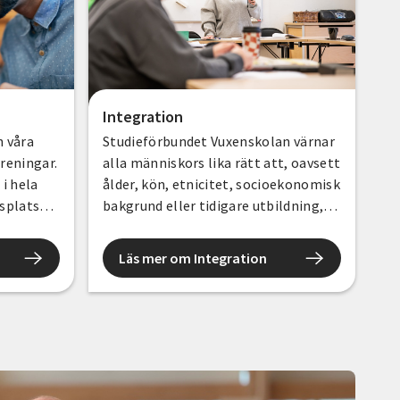
Integration
h våra
Studieförbundet Vuxenskolan värnar
öreningar.
alla människors lika rätt att, oavsett
 i hela
ålder, kön, etnicitet, socioekonomisk
splatser,
bakgrund eller tidigare utbildning,
kring hur
lära tillsammans genom
ig och
folkbildning. SV ska vara en
Läs mer om Integration
ra sätt.
inkluderande organisation med en
inkluderande verksamhet där
människor med olika erfarenheter
och bakgrunder möts, tar plats och
påverkar.