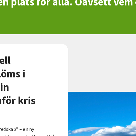
 en plats för alla. Oavsett vem 
ell
löms i
in
för kris
redskap” – en ny