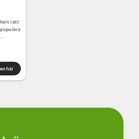
helt rätt
r populära
on som
nd annat
en här