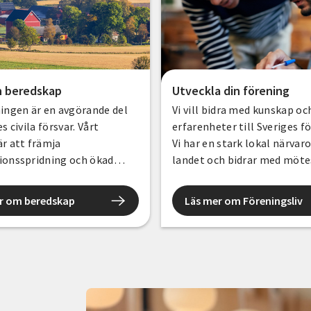
n beredskap
Utveckla din förening
ingen är en avgörande del
Vi vill bidra med kunskap oc
s civila försvar. Vårt
erfarenheter till Sveriges f
r att främja
Vi har en stark lokal närvaro
ionsspridning och ökad
landet och bidrar med möte
 Genom att arbeta
vi ger råd och utbildningar 
ande och tryggande
föreningar kan organisera s
r om beredskap
Läs mer om Föreningsliv
ans med lokala
driva verksamheten på ett b
aktörer skapas starka
som är bättre rustade om
ler kriget kommer.