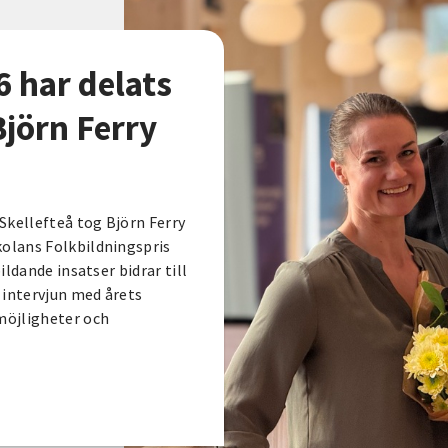
6 har delats
Björn Ferry
Skellefteå tog Björn Ferry
olans Folkbildningspris
ldande insatser bidrar till
intervjun med årets
möjligheter och