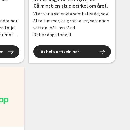
Gå minst en studiecirkel om året.
Vi är vana vid enkla samhällsråd, sov
andra har
åtta timmar, ät grönsaker, varannan
n följd
vatten, håll avstånd.
gar mot
Det är dags för ett
nytt råd. Gå minst en studiecirkel om
året. Inte bara för att lära dig något
en
Läs hela artikeln här
nytt, utan för att förstå mer, möta
andra och bli en del av det
gemensamma. Se det som en
investering, inte bara i dig själv, utan
i samhället vi delar.