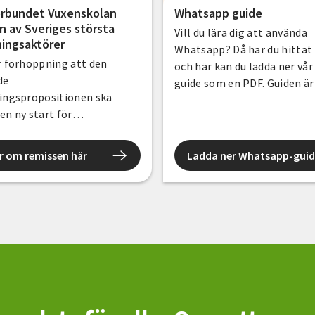
örbundet Vuxenskolan
Whatsapp guide
en av Sveriges största
Vill du lära dig att använda
ningsaktörer
Whatsapp? Då har du hittat 
r förhoppning att den
och här kan du ladda ner vå
de
guide som en PDF. Guiden är
ningspropositionen ska
framtagen av vår duktiga
en ny start för
cirkelledare Gabriel Eliass
ingen. Vår övergripande
håller studiecirklar om bla
ing kring
Ai och teknik.
r om remissen här
Ladda ner Whatsapp-guid
ningsutredningens
e är att den kan ligga till
 en sådan nystart. Det vore
verige. I den utmanande
 vårt land befinner sig i kan
ningen bidra med så mycket
tt ge människor större
er och ökad delaktighet.