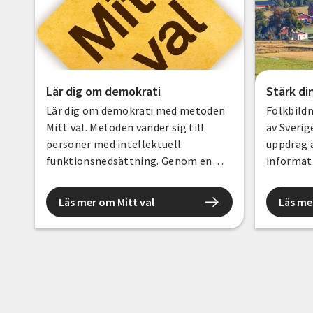
Lär dig om demokrati
Stärk di
Lär dig om demokrati med metoden
Folkbildn
Mitt val. Metoden vänder sig till
av Sverige
personer med intellektuell
uppdrag ä
funktionsnedsättning. Genom en
informat
studiecirkel med lättläst material
kunskap.
får deltagarna lära sig hur demokrati
förebygg
Läs mer om Mitt val
Läs me
fungerar och hur val går till.
tillsamm
samhälls
nätverk 
krisen el