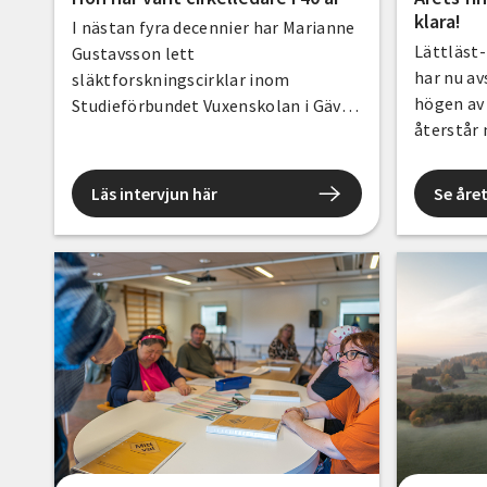
klara!
I nästan fyra decennier har Marianne
Lättläst
Gustavsson lett
har nu av
släktforskningscirklar inom
högen av
Studieförbundet Vuxenskolan i Gävle.
återstår 
Genom åren har hundratals
deltagare fått hjälp att hitta sina
rötter, förstå sin historia och
Läs intervjun här
Se året
upptäcka nya berättelser om
människorna före dem.