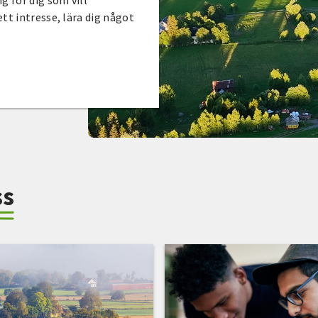
g för dig som vill
tt intresse, lära dig något
ss