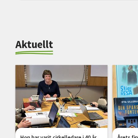
Aktuellt
Hon har varit cirkelledare i 40 år
Årets fin