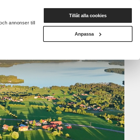
Lyssna
Tillåt alla cookies
och annonser till
rta studiecirkel
Cirkelledare
Nyheter
Avdelningar
Anpassa