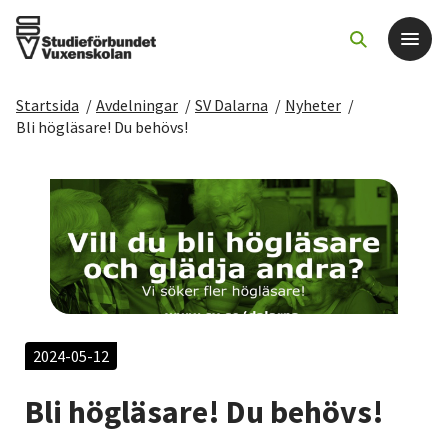
Startsida
/
Avdelningar
/
SV Dalarna
/
Nyheter
/
Det här gör vi
Bli högläsare! Du behövs!
För dig som
Sök kurser och evenemang
Om SV
Starta studiecirkel
2024-05-12
Bli högläsare! Du behövs!
Cirkelledare