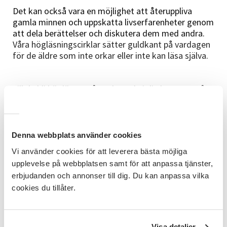
Det kan också vara en möjlighet att återuppliva
gamla minnen och uppskatta livserfarenheter genom
att dela berättelser och diskutera dem med andra.
Våra högläsningscirklar sätter guldkant på vardagen
för de äldre som inte orkar eller inte kan läsa själva.
Vill du bli högläsare på ett boende i din kommun så
hör av dig till dalarna@sv.se eller ring oss 0243-820
80
Denna webbplats använder cookies
Vi använder cookies för att leverera bästa möjliga
upplevelse på webbplatsen samt för att anpassa tjänster,
erbjudanden och annonser till dig. Du kan anpassa vilka
cookies du tillåter.
Administratör / Verksamhetsutvecklare Norra
Visa detaljer