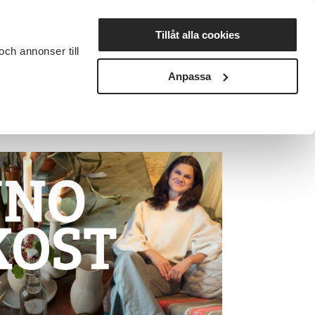
Lyssna
Tillåt alla cookies
och annonser till
rta studiecirkel
Cirkelledare
Nyheter
Avdelningar
Anpassa