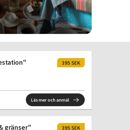
estation"
395 SEK
Läs mer och anmäl
& gränser"
395 SEK