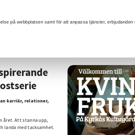
Sök
velse på webbplatsen samt för att anpassa tjänster, erbjudanden 
Om SV
Sta
MANG
/
"Mitt i livet” är en inspirerande och varm kvinnofrukostserie
inspirerande
ostserie
n karriär, relationer,
m året. Att stanna upp,
 och landa med tacksamhet.