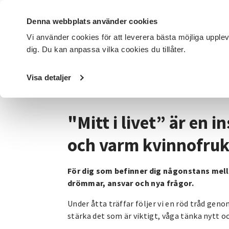
Denna webbplats använder cookies
Vi använder cookies för att leverera bästa möjliga upple
dig. Du kan anpassa vilka cookies du tillåter.
DET HÄR GÖR VI
FÖR DIG SOM
SÖK KURSER OCH EVENE
Visa detaljer
Startsida
/
Avdelningar
/
SV Jämtlands län
/
Kategorier
"Mitt i livet” är en 
och varm kvinnofruk
För dig som befinner dig någonstans mella
drömmar, ansvar och nya frågor.
Under åtta träffar följer vi en röd tråd geno
stärka det som är viktigt, våga tänka nytt