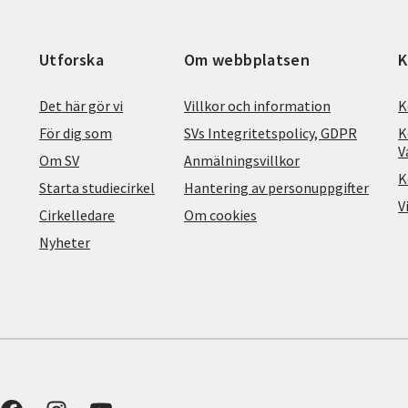
Utforska
Om webbplatsen
K
Det här gör vi
Villkor och information
K
För dig som
SVs Integritetspolicy, GDPR
K
V
Om SV
Anmälningsvillkor
K
Starta studiecirkel
Hantering av personuppgifter
V
Cirkelledare
Om cookies
Nyheter