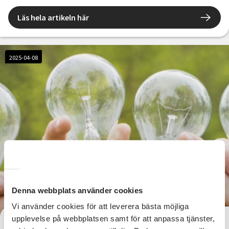
Läs hela artikeln här
2025-04-08
Denna webbplats använder cookies
Vi använder cookies för att leverera bästa möjliga
upplevelse på webbplatsen samt för att anpassa tjänster,
Är du SV:s nästa Verksamhetsutvecklare i