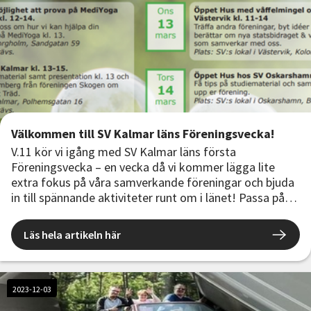
Välkommen till SV Kalmar läns Föreningsvecka!
V.11 kör vi igång med SV Kalmar läns första
Föreningsvecka – en vecka då vi kommer lägga lite
extra fokus på våra samverkande föreningar och bjuda
in till spännande aktiviteter runt om i länet! Passa på
att besöka våra lokaler på Öppet Hus, träffa andra
föreningar, delta på föreläsningar och få inspiration
Läs hela artikeln här
samt tips på studiematerial!
2023-12-03