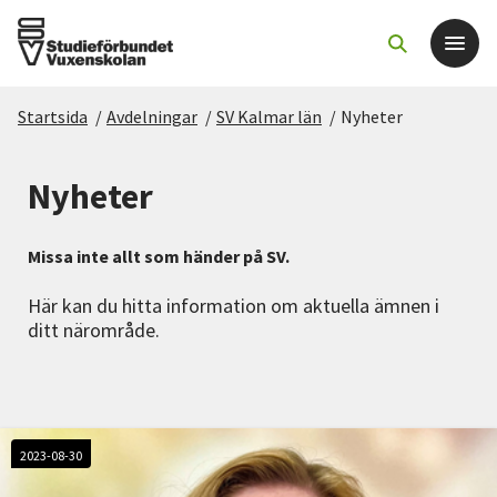
Startsida
/
Avdelningar
/
SV Kalmar län
/
Nyheter
Det här gör vi
Nyheter
För dig som
Missa inte allt som händer på SV.
Sök kurser och evenemang
Här kan du hitta information om aktuella ämnen i
ditt närområde.
Om SV
Starta studiecirkel
Cirkelledare
2023-08-30