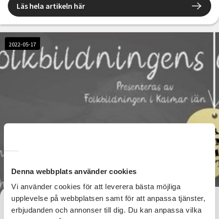
Läs hela artikeln här
2022-05-17
Denna webbplats använder cookies
Vi använder cookies för att leverera bästa möjliga
upplevelse på webbplatsen samt för att anpassa tjänster,
Folkbildningens dag 21 maj!
erbjudanden och annonser till dig. Du kan anpassa vilka
Välkommen på Folkbildningens dag lördag 21 maj