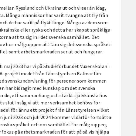
 mellan Ryssland och Ukraina ut och vi ser än idag,
tta. Många människor har varit tvungna att fly från
och de har varit på flykt länge. Många av dem som
krainska eller ryska och detta har skapat språkliga
rna att ta sig in i det svenska samhället. Det
ov hos målgruppen att lära sig det svenska språket
llet samt arbetsmarknaden ser ut och fungerar.
ll maj 2023 har vi på Studieförbundet Vuxenskolan i
IA-projektmedel från Länsstyrelsen Kalmar län
med svenskundervisning för personer som kommer
gen har bidragit med kunskap om det svenska
rande, ett sammanhang och stärkt självkänsla hos
ts slut insåg vi att mer verksamhet behövs för
del för ännu ett projekt från Länsstyrelsen vilket
lan juni 2023 och juli 2024 kommer vi därför fortsätta
venska språket och om samhället för målgruppen,
fokus på arbetsmarknaden för att på så vis hjälpa