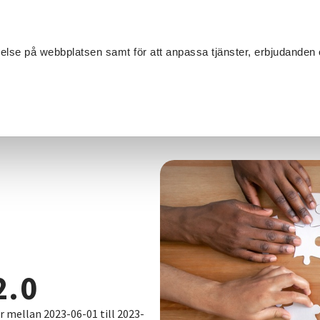
Sök
velse på webbplatsen samt för att anpassa tjänster, erbjudanden 
Om SV
Sta
MANG
rsta insats 2.0
2.0
år mellan 2023-06-01 till 2023-