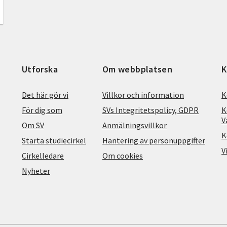
Utforska
Om webbplatsen
K
Det här gör vi
Villkor och information
K
För dig som
SVs Integritetspolicy, GDPR
K
V
Om SV
Anmälningsvillkor
K
Starta studiecirkel
Hantering av personuppgifter
V
Cirkelledare
Om cookies
Nyheter