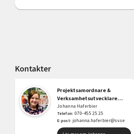
Kontakter
Projektsamordnare &
Verksamhetsutvecklare
Nybro, Emmaboda & Torsås
Johanna Haferbier
070-455 25 25
Telefon:
kommun
johanna.haferbier@sv.se
E-post:
Läs mer om Johanna