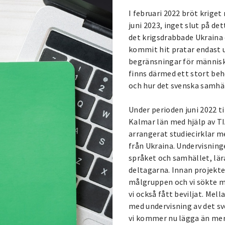
I februari 2022 bröt kriget
juni 2023, inget slut på de
det krigsdrabbade Ukraina 
kommit hit pratar endast u
begränsningar för människo
finns därmed ett stort beh
och hur det svenska samhä
Under perioden juni 2022 ti
Kalmar län med hjälp av T
arrangerat studiecirklar 
från Ukraina. Undervisnin
språket och samhället, lä
deltagarna. Innan projekte
målgruppen och vi sökte me
vi också fått beviljat. Mel
med undervisning av det s
vi kommer nu lägga än mer 