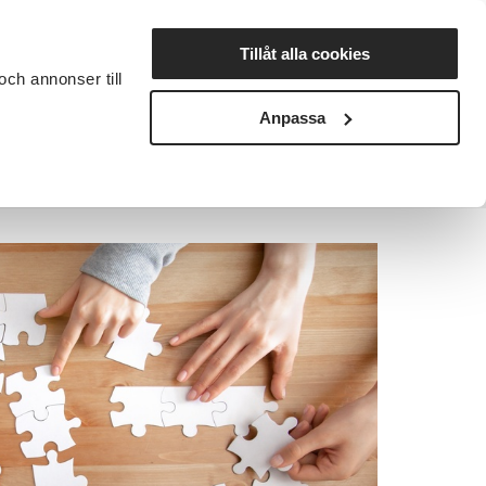
Lyssna
Tillåt alla cookies
och annonser till
rta studiecirkel
Cirkelledare
Nyheter
Avdelningar
Anpassa