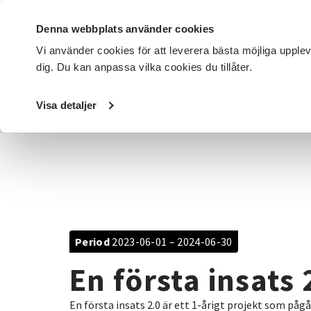
Denna webbplats använder cookies
Vi använder cookies för att leverera bästa möjliga upple
dig. Du kan anpassa vilka cookies du tillåter.
DET HÄR GÖR VI
FÖR DIG SOM
SÖK KURSER OCH EVENE
Visa detaljer
Startsida
/
Avdelningar
/
SV Kalmar län
/
Projekt
/
En fö
Period
2023-06-01 – 2024-06-30
En första insats 
En första insats 2.0 är ett 1-årigt projekt som påg