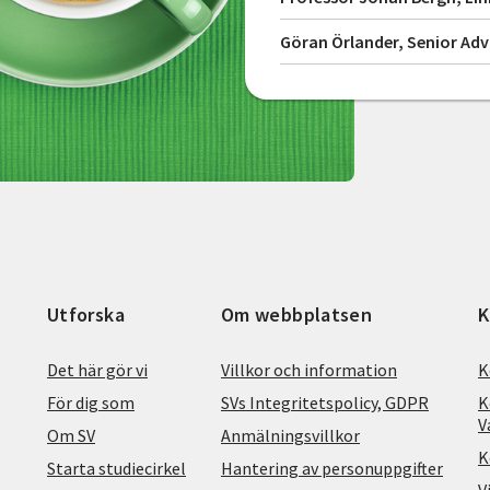
Göran Örlander, Senior Ad
Utforska
Om webbplatsen
K
Det här gör vi
Villkor och information
K
För dig som
SVs Integritetspolicy, GDPR
K
V
Om SV
Anmälningsvillkor
K
Starta studiecirkel
Hantering av personuppgifter