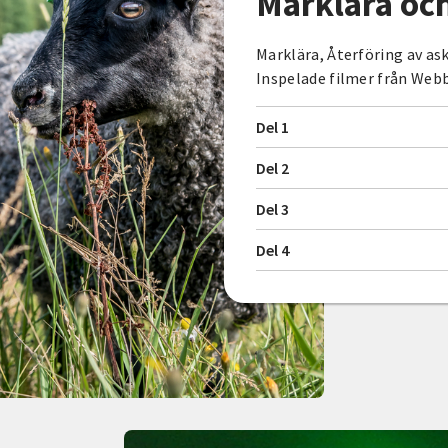
Marklära oc
Marklära, Återföring av as
Inspelade filmer från Webbi
Del 1
Del 2
Del 3
Del 4