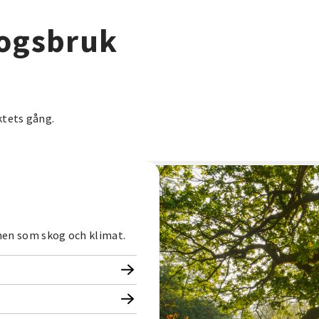
kogsbruk
ktets gång.
mnen som skog och klimat.