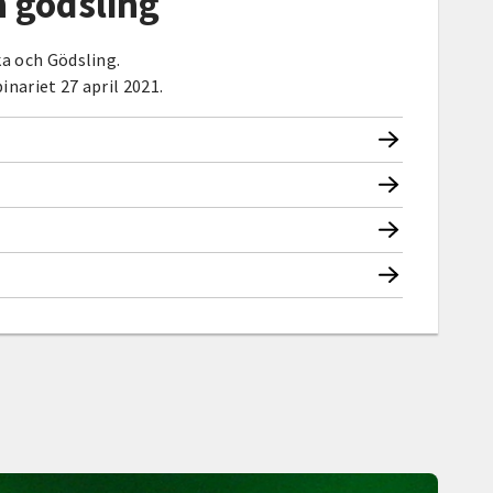
h gödsling
ka och Gödsling.
nariet 27 april 2021.