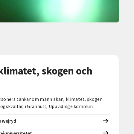
klimatet, skogen och
personers tankar om människan, klimatet, skogen
skogskvällar, i Granhult, Uppvidinge kommun.
s Wejryd
néuniversitetet