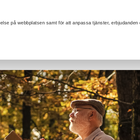
Sök
velse på webbplatsen samt för att anpassa tjänster, erbjudanden 
Om SV
Sta
MANG
 Skogsbruk föreläsningar