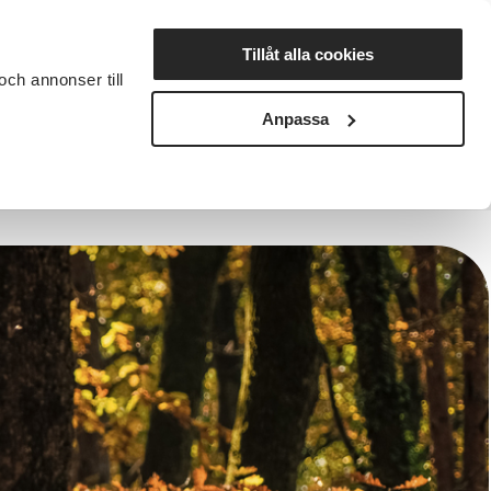
Lyssna
Tillåt alla cookies
och annonser till
rta studiecirkel
Cirkelledare
Nyheter
Avdelningar
Anpassa