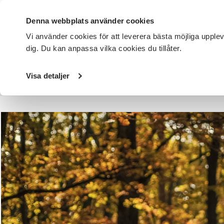
Denna webbplats använder cookies
Vi använder cookies för att leverera bästa möjliga upple
dig. Du kan anpassa vilka cookies du tillåter.
DET HÄR GÖR VI
FÖR DIG SOM
SÖK KURSER OCH EVENE
Visa detaljer
Startsida
/
Avdelningar
/
SV Kronoberg
/
Klimatanpassat