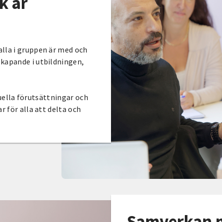
k är
alla i gruppen är med och
skapande i utbildningen,
.
iduella förutsättningar och
r för alla att delta och
Samverkan m