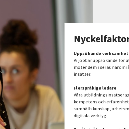
Nyckelfakto
Uppsökande verksamhet
Vi jobbar uppsökande för at
möter dem i deras närområ
insatser.
Flerspråkiga ledare
Våra utbildningsinsatser g
kompetens och erfarenhet a
samhällskunskap, arbetsma
digitala verktyg.