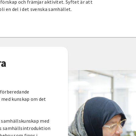
rskap och främjar aktivitet. Syftet är att
li en del i det svenska samhället.
ra
 förberedande
t med kunskap om det
ra samhällskunskap med
ts samhällsintroduktion
 behov som finns i