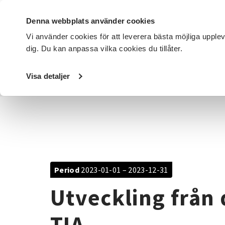
Denna webbplats använder cookies
Vi använder cookies för att leverera bästa möjliga upple
dig. Du kan anpassa vilka cookies du tillåter.
DET HÄR GÖR VI
FÖR DIG SOM
SÖK KURSER OCH EVENE
Visa detaljer
Startsida
/
Avdelningar
/
SV Örebro län
/
Projekt
/
Utvec
Period
2023-01-01 – 2023-12-31
Utveckling från 
TIA