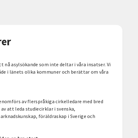
rer
t nå asylsökande som inte deltar i våra insatser. Vi
de i länets olika kommuner och berättar om våra
enomförs av flerspråkiga cirkelledare med bred
v att leda studiecirklar i svenska,
rknadskunskap, föräldraskap i Sverige och