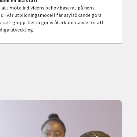
iden en bra start
r att möta individens behov baserat på hens
r. I vår utbildningsmodell får asylsökande göra
i rätt grupp. Detta gör vi återkommande för att
kliga utveckling.