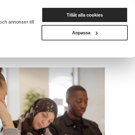
Lyssna
Tillåt alla cookies
och annonser till
rta studiecirkel
Cirkelledare
Nyheter
Avdelningar
Anpassa