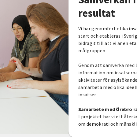
resultat
Vi har genomfört olika insa
start och etableras i Sveri
bidragit till att vi är en 
målgruppen.
Genom att samverka med lä
information om insatserna
aktiviteter för asylsökande
samarbeta med olika ideel
insatser.
Samarbete med Örebro rä
I projektet har vi ett åt
om demokrati och mänsklig