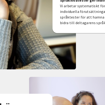
Språknivåtester ger indiv
Vi arbetar systematiskt fö
individuella förutsättninga
språktester för att hamna 
bidra till deltagarens språ