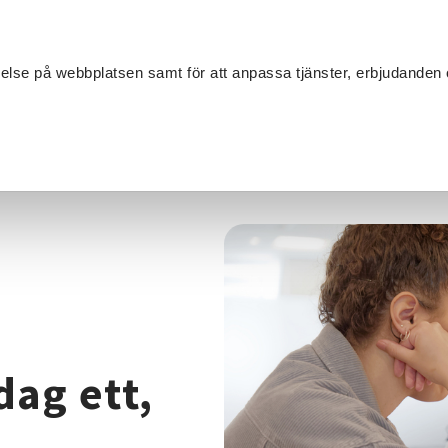
Sök
velse på webbplatsen samt för att anpassa tjänster, erbjudanden 
Om SV
Sta
MANG
kling från dag ett, TIA
dag ett,