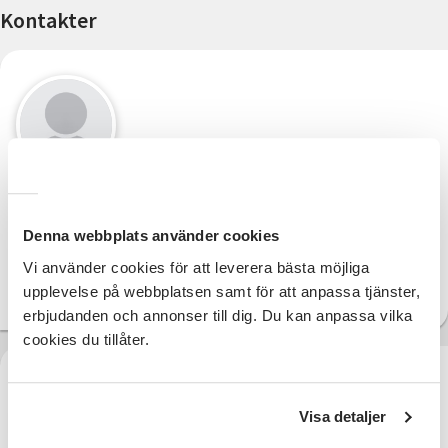
Kontakter
Verksamhetsutvecklare funktionsrätt
Denna webbplats använder cookies
Elin Lönn
Vi använder cookies för att leverera bästa möjliga
08-679 03 03
Telefon:
elin.lonn@sv.se
upplevelse på webbplatsen samt för att anpassa tjänster,
E-post:
erbjudanden och annonser till dig. Du kan anpassa vilka
cookies du tillåter.
Visa detaljer