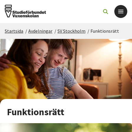
Startsida
/
Avdelningar
/
SV Stockholm
/
Funktionsrätt
Det här gör vi
För dig som
Sök kurser och evenemang
Om SV
Starta studiecirkel
Funktionsrätt
Cirkelledare