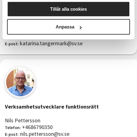
Tillåt alla cookies
Verksamhetsutvecklare funktionsrätt, kurser och
TAKK
Anpassa
Katarina Tängermark
08-679 03 23
Telefon:
katarina.tangermark@sv.se
E-post:
Verksamhetsutvecklare funktionsrätt
Nils Pettersson
+4686790350
Telefon:
nils.pettersson@sv.se
E-post: