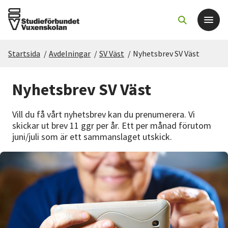
Startsida
/
Avdelningar
/
SV Väst
/
Nyhetsbrev SV Väst
Det här gör vi
Nyhetsbrev SV Väst
För dig som
Vill du få vårt nyhetsbrev kan du prenumerera. Vi
Sök kurser och evenemang
skickar ut brev 11 ggr per år. Ett per månad förutom
juni/juli som är ett sammanslaget utskick.
Om SV
Starta studiecirkel
Cirkelledare