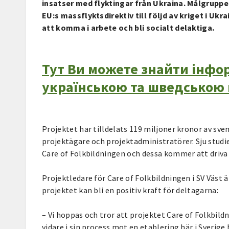
insatser med flyktingar från Ukraina. Målgruppe
EU:s massflyktsdirektiv till följd av kriget i Uk
att komma i arbete och bli socialt delaktiga.
Тут Ви можете знайти інфо
українською та шведською
Projektet har tilldelats 119 miljoner kronor av sv
projektägare och projektadministratörer. Sju studi
Care of Folkbildningen och dessa kommer att driva 
Projektledare för Care of Folkbildningen i SV Väst
projektet kan bli en positiv kraft för deltagarna:
– Vi hoppas och tror att projektet Care of Folkbil
vidare i sin process mot en etablering här i Sverige