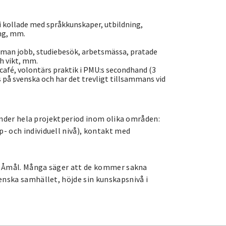
i kollade med språkkunskaper, utbildning,
ng, mm.
r man jobb, studiebesök, arbetsmässa, pratade
h vikt, mm.
kcafé, volontärs praktik i PMU:s secondhand (3
 på svenska och har det trevligt tillsammans vid
d under hela projektperiod inom olika områden:
- och individuell nivå), kontakt med
ch Åmål. Många säger att de kommer sakna
enska samhället, höjde sin kunskapsnivå i