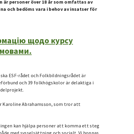
n är personer över 18 år som omfattas av
raina och bedöms vara i behov av insatser för
рмацію щодо курсу
 мовами.
enska ESF-rådet och Folkbildningsrådet är
eförbund och 39 folkhögskolor är delaktiga i
delprojekt.
 är Karoline Abrahamsson, som tror att
dningen kan hjälpa personer att komma ett steg
 både med sysselsättning och socialt. Vi hoppas