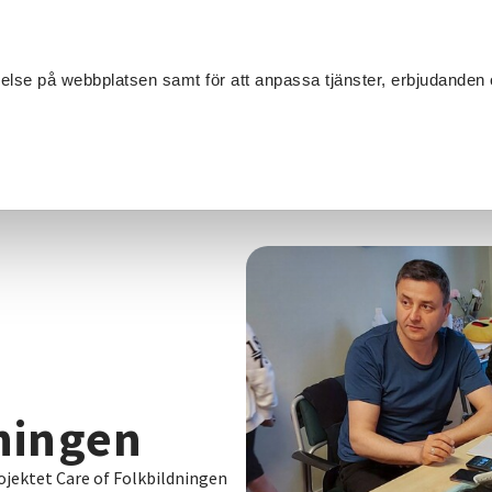
Sök
velse på webbplatsen samt för att anpassa tjänster, erbjudanden 
Om SV
Sta
MANG
kbildningen
dningen
ojektet Care of Folkbildningen