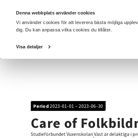
Denna webbplats använder cookies
Vi använder cookies för att leverera bästa möjliga upple
dig. Du kan anpassa vilka cookies du tillåter.
DET HÄR GÖR VI
FÖR DIG SOM
SÖK KURSER OCH EVENE
Visa detaljer
Startsida
/
Avdelningar
/
SV Väst
/
Projekt
/
Care of Fol
Period
2023-01-01 – 2023-06-30
Care of Folkbil
Studieförbundet Vuxenskolan Väst är delaktiga i pr