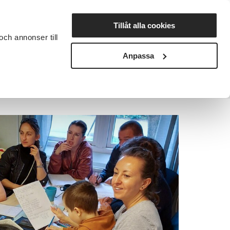
Lyssna
Tillåt alla cookies
och annonser till
rta studiecirkel
Cirkelledare
Nyheter
Avdelningar
Anpassa