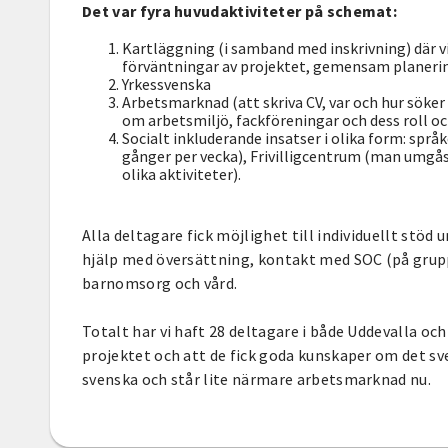
Det var fyra huvudaktiviteter på schemat:
Kartläggning (i samband med inskrivning) där v
förväntningar av projektet, gemensam planeri
Yrkessvenska
Arbetsmarknad (att skriva CV, var och hur söke
om arbetsmiljö, fackföreningar och dess roll oc
Socialt inkluderande insatser i olika form: språ
gånger per vecka), Frivilligcentrum (man umgås
olika aktiviteter).
Alla deltagare fick möjlighet till individuellt stö
hjälp med översättning, kontakt med SOC (på grupp
barnomsorg och vård.
Totalt har vi haft 28 deltagare i både Uddevalla o
projektet och att de fick goda kunskaper om det sv
svenska och står lite närmare arbetsmarknad nu.