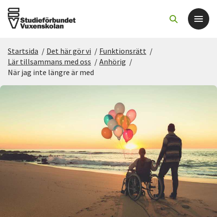
Startsida
/
Det här gör vi
/
Funktionsrätt
/
Det här gör vi
Lär tillsammans med oss
/
Anhörig
/
När jag inte längre är med
För dig som
Sök kurser och evenemang
Om SV
Starta studiecirkel
Cirkelledare