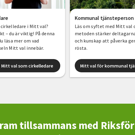
dare
Kommunal tjänsteperson
i cirkelledare i Mitt val?
Läs om syftet med Mitt val 
kt – du är viktig! På denna
metoden stärker deltagarnas
du läsa mer om vad
och kunskap att påverka g
keln Mitt val innebär.
rösta.
 Mitt val som cirkelledare
Mitt val för kommunal tj
fram tillsammans med Riksfö