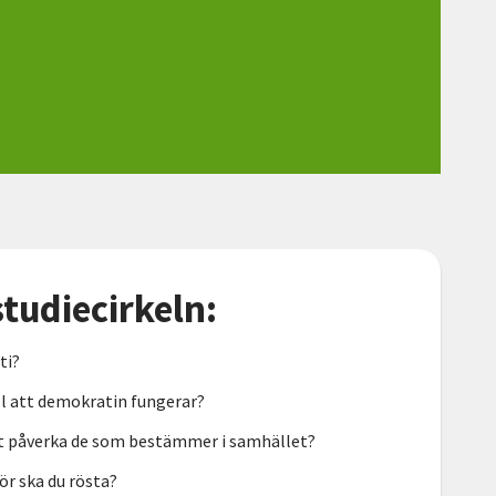
studiecirkeln:
ti?
till att demokratin fungerar?
ätt påverka de som bestämmer i samhället?
ör ska du rösta?