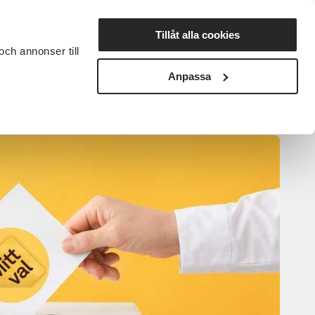
Lyssna
Originaltext
Tillåt alla cookies
och annonser till
rta studiecirkel
Cirkelledare
Nyheter
Avdelningar
Anpassa