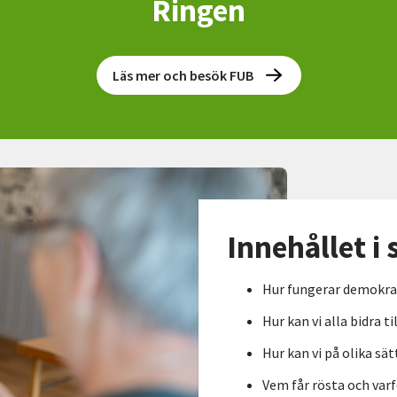
Ringen
Läs mer och besök FUB
Innehållet i 
Hur fungerar demokra
Hur kan vi alla bidra 
Hur kan vi på olika s
Vem får rösta och varf