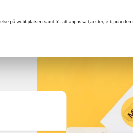
Sök
velse på webbplatsen samt för att anpassa tjänster, erbjudanden 
Om SV
Sta
MANG
tläst - Mitt val