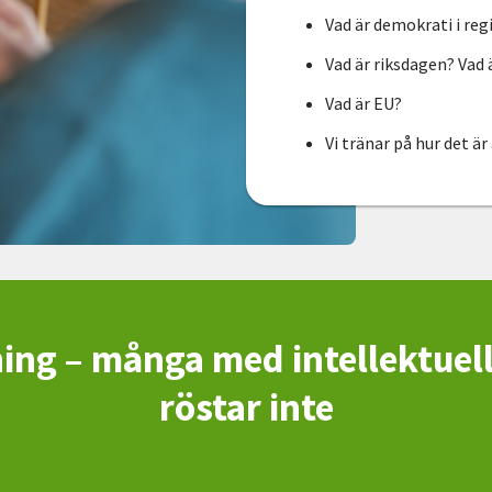
Vad är demokrati i r
Vad är riksdagen? Vad
Vad är EU?
Vi tränar på hur det är
ng – många med intellektuel
röstar inte