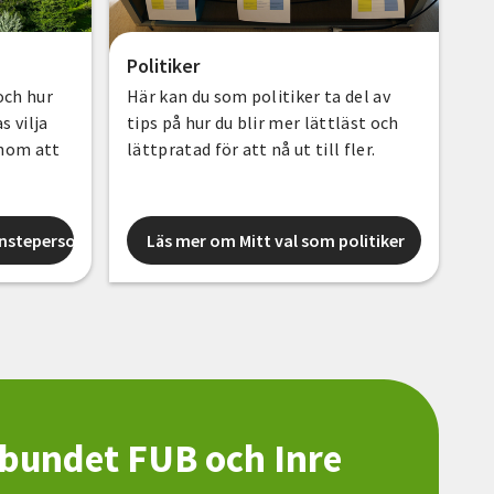
Politiker
och hur
Här kan du som politiker ta del av
 vilja
tips på hur du blir mer lättläst och
enom att
lättpratad för att nå ut till fler.
änsteperson
Läs mer om Mitt val som politiker
rbundet FUB och Inre