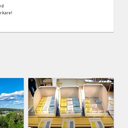
med
arkare!