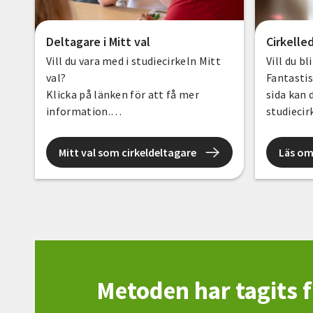
Deltagare i Mitt val
Cirkelle
Vill du vara med i studiecirkeln Mitt
Vill du bl
val?
Fantastis
Klicka på länken för att få mer
sida kan 
information.
studiecir
Där finns också några spel och en
övning
Mitt val som cirkeldeltagare
Läs om
om demokrati och val som du kan
testa.
Metoden har tagits 