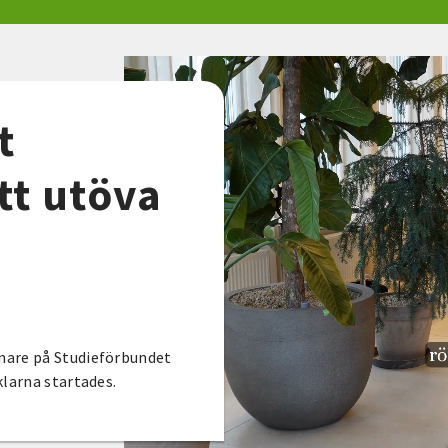
t
tt utöva
nare på Studieförbundet
klarna startades.