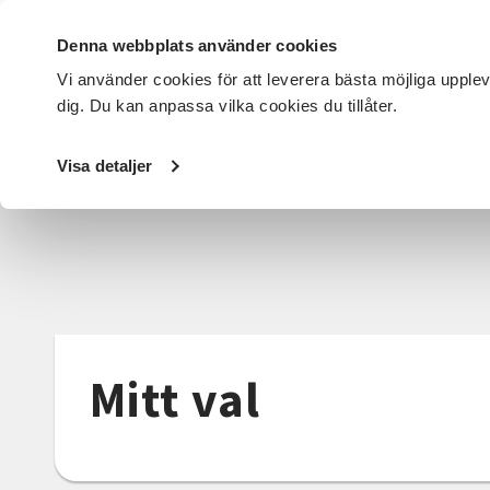
Denna webbplats använder cookies
Vi använder cookies för att leverera bästa möjliga upple
dig. Du kan anpassa vilka cookies du tillåter.
DET HÄR GÖR VI
FÖR DIG SOM
SÖK KURSER OCH EVENE
Visa detaljer
Startsida
/
Det här gör vi
/
Funktionsrätt
/
Mitt val
/
Lät
Mitt val